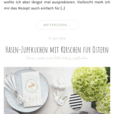
wollte ich aber längst mal ausprobieren. Vielleicht merk ich
mir das Rezept auch einfach für […]
WEITERLESEN...
17. April 2019
Hasen-Zupfkuchen mit Kirschen für Ostern
Ostern
,
rezept
,
sweet little bakery
,
zupfkuchen