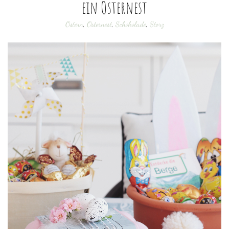
ein Osternest
Ostern
,
Osternest
,
Schokolade
,
Storz