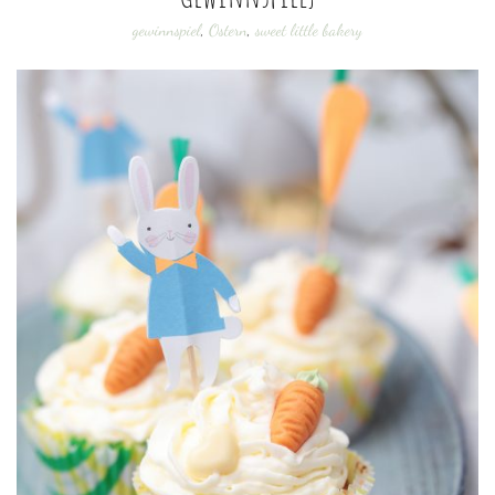
gewinnspiel
,
Ostern
,
sweet little bakery