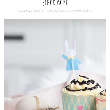
Schokosoße
cupcakes
,
glutenfrei
,
Muffins
,
Ostern
,
sweet little bakery