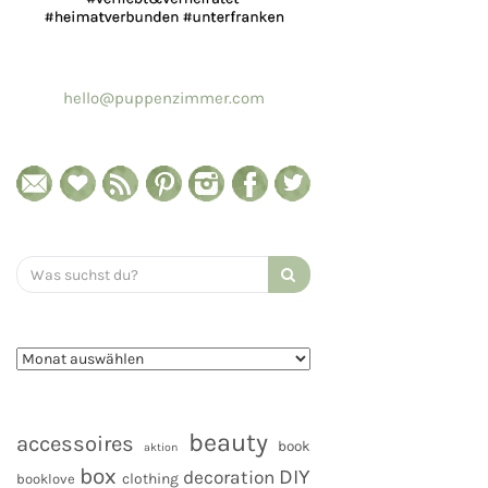
hello@puppenzimmer.com
Search
for:
beauty
accessoires
book
aktion
box
DIY
decoration
clothing
booklove