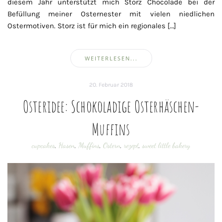
diesem Jahr unterstützt mich Storz Chocolade bei der
Befüllung meiner Osternester mit vielen niedlichen
Ostermotiven. Storz ist für mich ein regionales […]
WEITERLESEN...
20. Februar 2018
Osteridee: Schokoladige Osterhäschen-
Muffins
cupcakes
,
Hasen
,
Muffins
,
Ostern
,
rezept
,
sweet little bakery