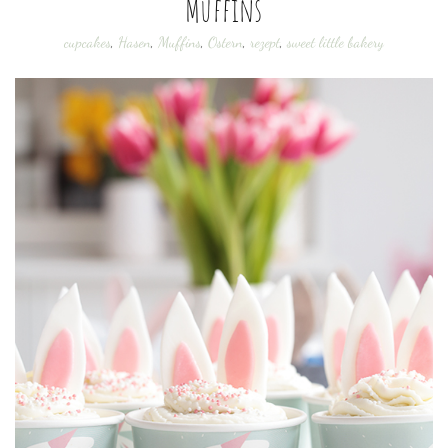
Muffins
cupcakes
,
Hasen
,
Muffins
,
Ostern
,
rezept
,
sweet little bakery