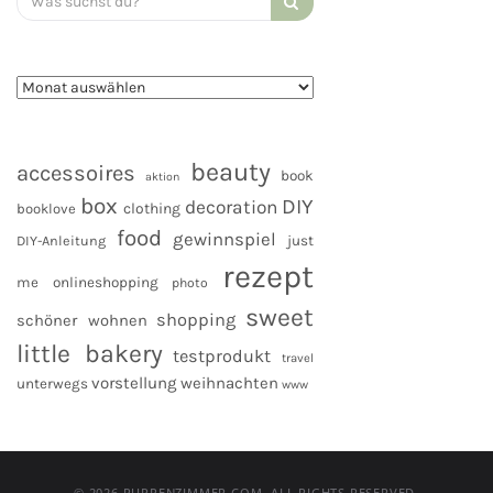
for:
beauty
accessoires
book
aktion
box
DIY
decoration
clothing
booklove
food
gewinnspiel
DIY-Anleitung
just
rezept
me
onlineshopping
photo
sweet
shopping
schöner wohnen
little bakery
testprodukt
travel
vorstellung
weihnachten
unterwegs
www
© 2026 PUPPENZIMMER.COM. ALL RIGHTS RESERVED.