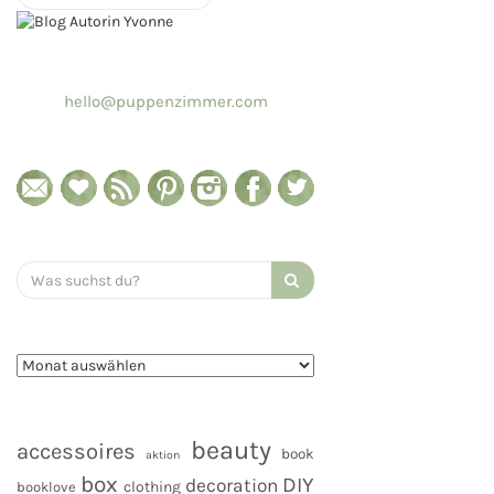
hello@puppenzimmer.com
Search
for:
beauty
accessoires
book
aktion
box
DIY
decoration
clothing
booklove