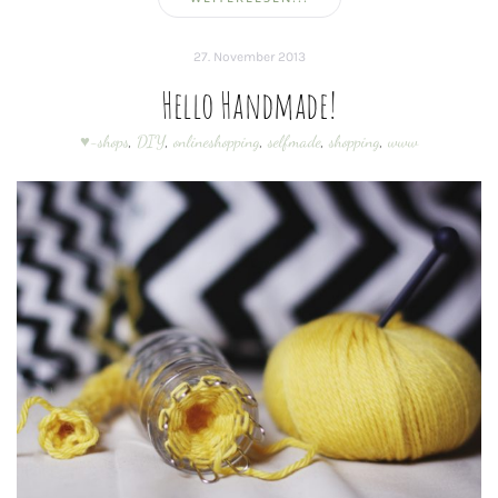
27. November 2013
Hello Handmade!
♥-shops
,
DIY
,
onlineshopping
,
selfmade
,
shopping
,
www