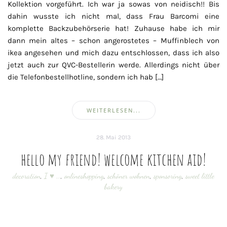
Kollektion vorgeführt. Ich war ja sowas von neidisch!! Bis
dahin wusste ich nicht mal, dass Frau Barcomi eine
komplette Backzubehörserie hat! Zuhause habe ich mir
dann mein altes – schon angerostetes – Muffinblech von
ikea angesehen und mich dazu entschlossen, dass ich also
jetzt auch zur QVC-Bestellerin werde. Allerdings nicht über
die Telefonbestellhotline, sondern ich hab […]
WEITERLESEN...
28. Mai 2013
hello my friend! welcome kitchen aid!
decoration
,
I ♥ ...
,
onlineshopping
,
schöner wohnen
,
sponsoring
,
sweet little
bakery