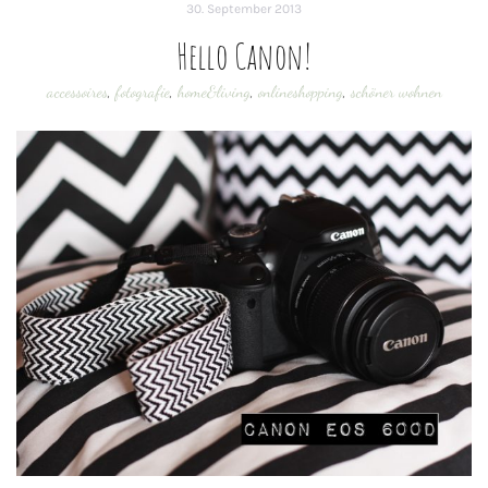
30. September 2013
Hello Canon!
accessoires
,
fotografie
,
home&living
,
onlineshopping
,
schöner wohnen