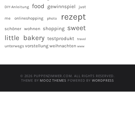
food
gewinnspiel
DIY-Anleitung
just
rezept
me
onlineshopping
photo
sweet
shopping
schöner wohnen
little bakery
testprodukt
travel
vorstellung
weihnachten
unterwegs
www
© 2026 PUPPENZIMMER.COM. ALL RIGHTS RESERVED.
THEME BY
MOOZ THEMES
POWERED BY
WORDPRESS