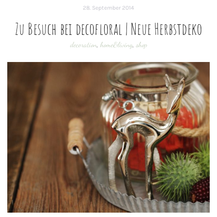
28. September 2014
Zu Besuch bei decofloral | Neue Herbstdeko
decoration
,
home&living
,
shop