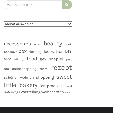
Search
for:
beauty
accessoires
book
aktion
box
DIY
decoration
clothing
booklove
food
gewinnspiel
DIY-Anleitung
just
rezept
me
onlineshopping
photo
sweet
shopping
schöner wohnen
little bakery
testprodukt
travel
vorstellung
weihnachten
unterwegs
www