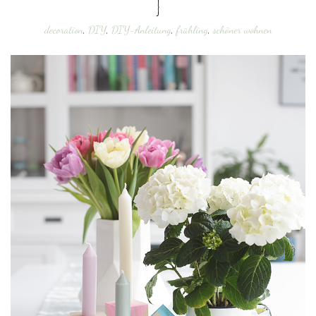
}
decoration
,
DIY
,
DIY-Anleitung
,
frühling
,
schöner wohnen