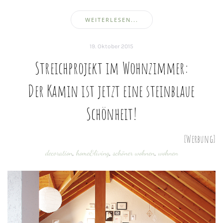
WEITERLESEN...
19. Oktober 2015
Streichprojekt im Wohnzimmer:
Der Kamin ist jetzt eine steinblaue
Schönheit!
{Werbung}
decoration
,
home&living
,
schöner wohnen
,
wohnen