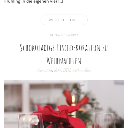
Frühling in die eigenen vier […]
WEITERLESEN...
14. November 2017
Schokoladige Tischdekoration zu
Weihnachten
decoration
,
deko
,
DIY
,
weihnachten