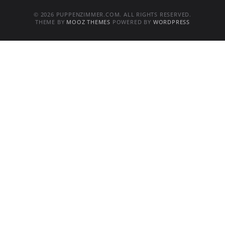
© 2026 PUPPENZIMMER.COM. ALL RIGHTS RESERVED.
THEME BY
MOOZ THEMES
POWERED BY
WORDPRESS