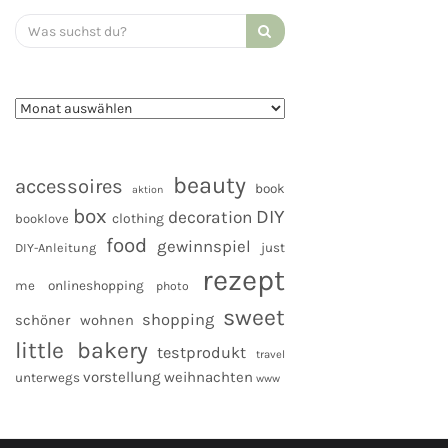
Search
for:
beauty
accessoires
book
aktion
box
DIY
decoration
clothing
booklove
food
gewinnspiel
DIY-Anleitung
just
rezept
me
onlineshopping
photo
sweet
shopping
schöner wohnen
little bakery
testprodukt
travel
vorstellung
weihnachten
unterwegs
www