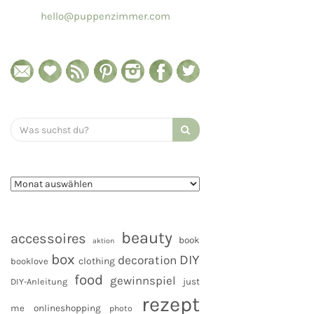
hello@puppenzimmer.com
Search
for:
beauty
accessoires
book
aktion
box
DIY
decoration
clothing
booklove
food
gewinnspiel
DIY-Anleitung
just
rezept
me
onlineshopping
photo