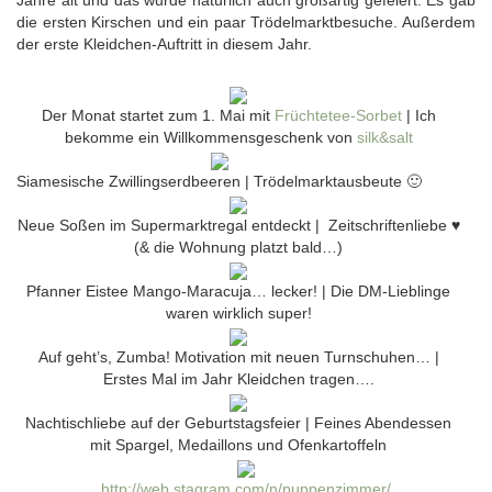
Jahre alt und das wurde natürlich auch großartig gefeiert. Es gab
die ersten Kirschen und ein paar Trödelmarktbesuche. Außerdem
der erste Kleidchen-Auftritt in diesem Jahr.
Der Monat startet zum 1. Mai mit
Früchtetee-Sorbet
| Ich
bekomme ein Willkommensgeschenk von
silk&salt
Siamesische Zwillingserdbeeren | Trödelmarktausbeute 🙂
Neue Soßen im Supermarktregal entdeckt | Zeitschriftenliebe ♥
(& die Wohnung platzt bald…)
Pfanner Eistee Mango-Maracuja… lecker! | Die DM-Lieblinge
waren wirklich super!
Auf geht’s, Zumba! Motivation mit neuen Turnschuhen… |
Erstes Mal im Jahr Kleidchen tragen….
Nachtischliebe auf der Geburtstagsfeier | Feines Abendessen
mit Spargel, Medaillons und Ofenkartoffeln
http://web.stagram.com/n/puppenzimmer/