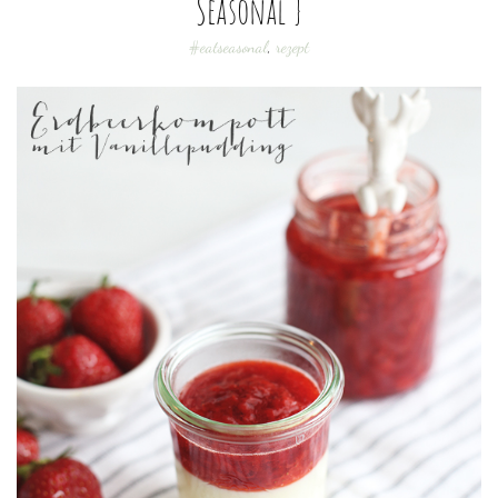
Seasonal }
#eatseasonal
,
rezept