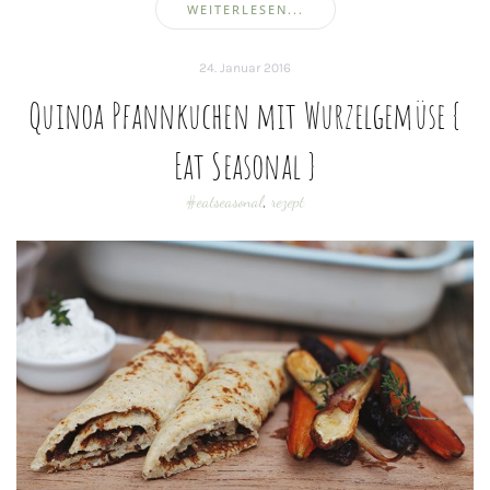
WEITERLESEN...
24. Januar 2016
Quinoa Pfannkuchen mit Wurzelgemüse {
Eat Seasonal }
#eatseasonal
,
rezept