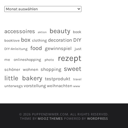
beauty
accessoires
book
aktion
box
DIY
decoration
clothing
booklove
food
gewinnspiel
DIY-Anleitung
just
rezept
me
onlineshopping
photo
sweet
shopping
schöner wohnen
little bakery
testprodukt
travel
vorstellung
weihnachten
unterwegs
www
© 2026 PUPPENZIMMER.COM. ALL RIGHTS RESERVED.
THEME BY
MOOZ THEMES
POWERED BY
WORDPRESS