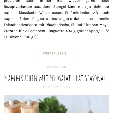
probieren auch immer mal wieder gerne neue
Rezeptvarianten aus, denn Spargel kann man ja nicht nur
auf die klassische Weise essen. Er funktioniert z.B. auch
super auf dem Baguette. Heute gibt’s daher eine schnelle
Feierabendvariante mit Räucherlachs, Ei und Zitronen-Mayo.
Zutaten für 2 Personen: 1 Baguette 400 g grüner Spargel 1/2
TL Olivenöl 200 g […]
WEITERLESEN...
20. März 2016
Flammkuchen mit Feldsalat { Eat Seasonal }
#eatseasonal
,
rezept