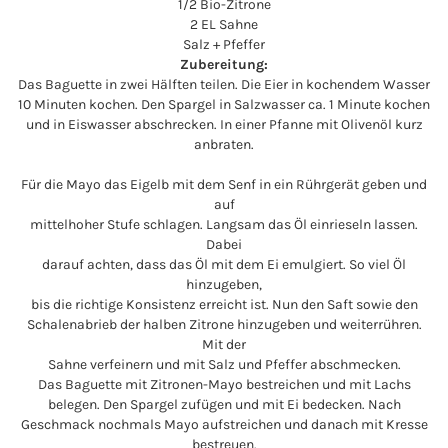
1/2 Bio-Zitrone
2 EL Sahne
Salz + Pfeffer
Zubereitung:
Das Baguette in zwei Hälften teilen. Die Eier in kochendem Wasser
10 Minuten kochen. Den Spargel in Salzwasser ca. 1 Minute kochen
und in Eiswasser abschrecken. In einer Pfanne mit Olivenöl kurz
anbraten.
Für die Mayo das Eigelb mit dem Senf in ein Rührgerät geben und
auf
mittelhoher Stufe schlagen. Langsam das Öl einrieseln lassen.
Dabei
darauf achten, dass das Öl mit dem Ei emulgiert. So viel Öl
hinzugeben,
bis die richtige Konsistenz erreicht ist. Nun den Saft sowie den
Schalenabrieb der halben Zitrone hinzugeben und weiterrühren.
Mit der
Sahne verfeinern und mit Salz und Pfeffer abschmecken.
Das Baguette mit Zitronen-Mayo bestreichen und mit Lachs
belegen. Den Spargel zufügen und mit Ei bedecken. Nach
Geschmack nochmals Mayo aufstreichen und danach mit Kresse
bestreuen.