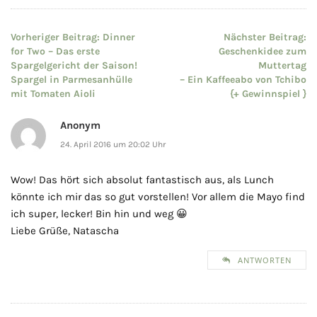
Beitragsnavigation
Vorheriger Beitrag:
Dinner
Nächster Beitrag:
for Two – Das erste
Geschenkidee zum
Spargelgericht der Saison!
Muttertag
Spargel in Parmesanhülle
– Ein Kaffeeabo von Tchibo
mit Tomaten Aioli
{+ Gewinnspiel }
Anonym
24. April 2016 um 20:02 Uhr
Wow! Das hört sich absolut fantastisch aus, als Lunch
könnte ich mir das so gut vorstellen! Vor allem die Mayo find
ich super, lecker! Bin hin und weg 😀
Liebe Grüße, Natascha
ANTWORTEN