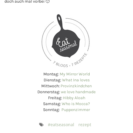
doch auch mal vorbei 🙂
Montag:
My Mirror World
Dienstag:
What Ina loves
Mittwoch:
Provinzkindchen
Donnerstag:
we love handmade
Freitag:
Hibby Aloah
Samstag:
Who is Mocca?
Sonntag:
Puppenzimmer
#eatseasonal
rezept