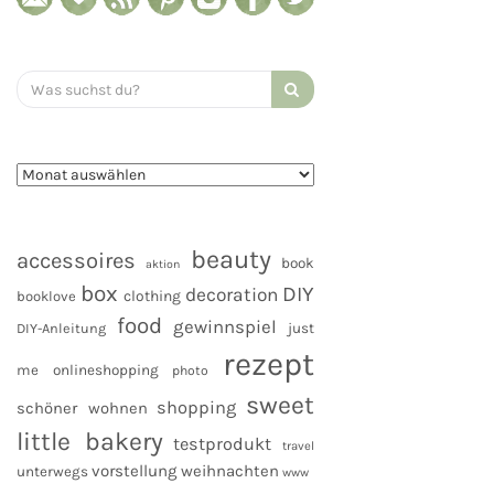
Search
for:
beauty
accessoires
book
aktion
box
DIY
decoration
clothing
booklove
food
gewinnspiel
DIY-Anleitung
just
rezept
me
onlineshopping
photo
sweet
shopping
schöner wohnen
little bakery
testprodukt
travel
vorstellung
weihnachten
unterwegs
www