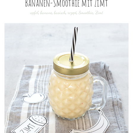
Bananen-Smoothie mit Zimt
apfel
,
banane
,
basisch
,
rezept
,
Smoothie
,
Zimt