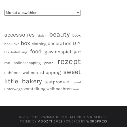
beauty
accessoires
book
aktion
box
DIY
decoration
clothing
booklove
food
gewinnspiel
DIY-Anleitung
just
rezept
me
onlineshopping
photo
sweet
shopping
schöner wohnen
little bakery
testprodukt
travel
vorstellung
weihnachten
unterwegs
www
© 2026 PUPPENZIMMER.COM. ALL RIGHTS RESERVED.
THEME BY
MOOZ THEMES
POWERED BY
WORDPRESS