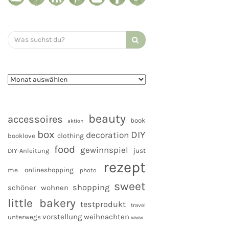
Search
for:
beauty
accessoires
book
aktion
box
DIY
decoration
clothing
booklove
food
gewinnspiel
DIY-Anleitung
just
rezept
me
onlineshopping
photo
sweet
shopping
schöner wohnen
little bakery
testprodukt
travel
vorstellung
weihnachten
unterwegs
www