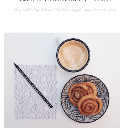
alltag
,
Blätterteig
,
Kokosöl
,
Ölziehkur
,
rezept
,
vegan
,
Zimtschnecken