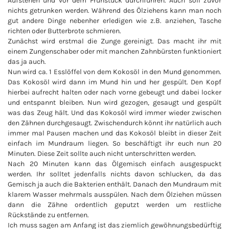
Aufstehen und vor dem Frühstück durchführen. Auch soll zuvor
nichts getrunken werden. Während des Ölziehens kann man noch
gut andere Dinge nebenher erledigen wie z.B. anziehen, Tasche
richten oder Butterbrote schmieren.
Zunächst wird erstmal die Zunge gereinigt. Das macht ihr mit
einem Zungenschaber oder mit manchen Zahnbürsten funktioniert
das ja auch.
Nun wird ca. 1 Esslöffel von dem Kokosöl in den Mund genommen.
Das Kokosöl wird dann im Mund hin und her gespült. Den Kopf
hierbei aufrecht halten oder nach vorne gebeugt und dabei locker
und entspannt bleiben. Nun wird gezogen, gesaugt und gespült
was das Zeug hält. Und das Kokosöl wird immer wieder zwischen
den Zähnen durchgesaugt. Zwischendurch könnt ihr natürlich auch
immer mal Pausen machen und das Kokosöl bleibt in dieser Zeit
einfach im Mundraum liegen. So beschäftigt ihr euch nun 20
Minuten. Diese Zeit sollte auch nicht unterschritten werden.
Nach 20 Minuten kann das Ölgemisch einfach ausgespuckt
werden. Ihr solltet jedenfalls nichts davon schlucken, da das
Gemisch ja auch die Bakterien enthält. Danach den Mundraum mit
klarem Wasser mehrmals ausspülen. Nach dem Ölziehen müssen
dann die Zähne ordentlich geputzt werden um restliche
Rückstände zu entfernen.
Ich muss sagen am Anfang ist das ziemlich gewöhnungsbedürftig