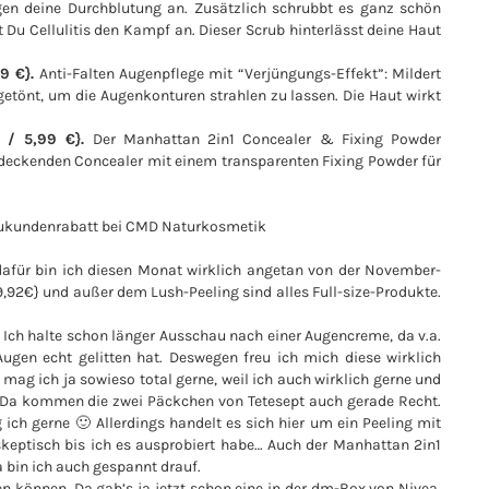
gen deine Durchblutung an. Zusätzlich schrubbt es ganz schön
t Du Cellulitis den Kampf an. Dieser Scrub hinterlässt deine Haut
9 €}.
Anti-Falten Augenpflege mit “Verjüngungs-Effekt”: Mildert
getönt, um die Augenkonturen strahlen zu lassen. Die Haut wirkt
 / 5,99 €}.
Der Manhattan 2in1 Concealer & Fixing Powder
deckenden Concealer mit einem transparenten Fixing Powder für
Neukundenrabatt bei CMD Naturkosmetik
dafür bin ich diesen Monat wirklich angetan von der November-
9,92€} und außer dem Lush-Peeling sind alles Full-size-Produkte.
 Ich halte schon länger Ausschau nach einer Augencreme, da v.a.
Augen echt gelitten hat. Deswegen freu ich mich diese wirklich
mag ich ja sowieso total gerne, weil ich auch wirklich gerne und
 Da kommen die zwei Päckchen von Tetesept auch gerade Recht.
ch gerne 🙂 Allerdings handelt es sich hier um ein Peeling mit
keptisch bis ich es ausprobiert habe… Auch der Manhattan 2in1
 bin ich auch gespannt drauf.
en können. Da gab’s ja jetzt schon eine in der dm-Box von Nivea.