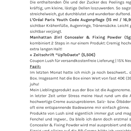
Die enthaltenden Öle und der Zucker des Peelings re
kräftig, um kleine, lästige Dellen loszuwerden. So sags
streichelweich, gut durchblutet und wunderbar duftend.
L’Oréal Paris Youth Code Augenpflege {15 ml / 16,9
sichtbar Krähenfüße, Augenringe, Tränensäcke. Leicht 
sichtbar verjüngt.
Manhattan 2in1 Concealer & Fixing Powder (5g
kombiniert 2 Steps in nur einem Produkt: Cremig hoch
extra langen Halt!
+ Zeitschrift “UpToDaete” {5,50€}
Coupon Lush für versandkostenfreie Lieferung | 15% 
Fazit:
Im letzten Monat hatte ich mich ja noch beschwert… 
Box. Insgesamt hat die Box einen Wert von fast 40€ (3
juhu!
Mein Lieblingsprodukt aus der Box ist die Augencreme.
in letzter Zeit unter Stress meine Haut rund um die 
hochwertige Creme auszuprobieren. Salz- bzw. Ölbäder 
oft eine entspannende Badewanne mir einfach gönne.
Produkte von Lush sind eigentlich immer gut und mag i
Fenchel und Ingwer… Da bleib ich dann doch erstmal s
Concealer & Fixing Powder wird mal ausprobiert und da
Einzig und alleine auf die BB-Creme hätte ich verzicht