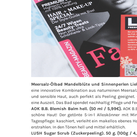
Meersalz-Ölbad Mandelblüte und Sinnenperlen Lieb
eine innovative Kombination aus naturreinen Meersalz
und sensible Haut, auch perfekt als Peeling geeignet
eine Auszeit. Das Bad spendet nachhaltig Pflege und Fe
AOK B.B. Blemish Balm hell. {50 ml / 5,99€}.
AOK B.B
schöne Haut! Der getönte 5-in-1 Alleskönner mit Min
Tagespflege: kaschiert, verleiht ein makellos ebenes Ha
erstrahlen. In den Tönen hell und mittel erhältlich.
LUSH Sugar Scrub (Zuckerpeeling). 50 g. {100g / 4,