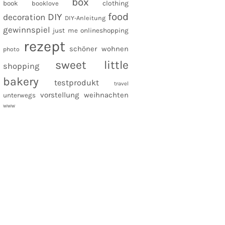
box
clothing
book
booklove
food
DIY
decoration
DIY-Anleitung
gewinnspiel
just me
onlineshopping
rezept
schöner wohnen
photo
sweet little
shopping
bakery
testprodukt
travel
vorstellung
weihnachten
unterwegs
www