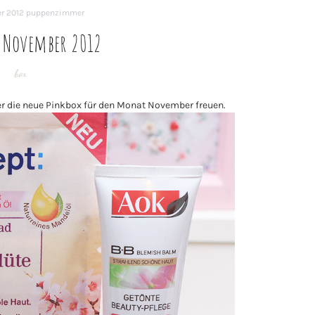
r 2012
puppenzimmer
| November 2012
box
r die neue Pinkbox für den Monat November freuen.