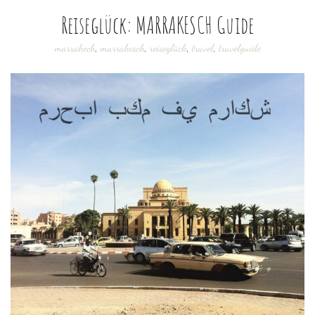
Reiseglück: MARRAKESCH Guide
marrakech
,
marrakesch
,
reiseglück
,
travel
,
travelguide