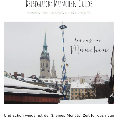
Reiseglück: München Guide
münchen
,
reise
,
reiseglück
,
travel
,
travelguide
Und schon wieder ist der 3. eines Monats! Zeit für das neue