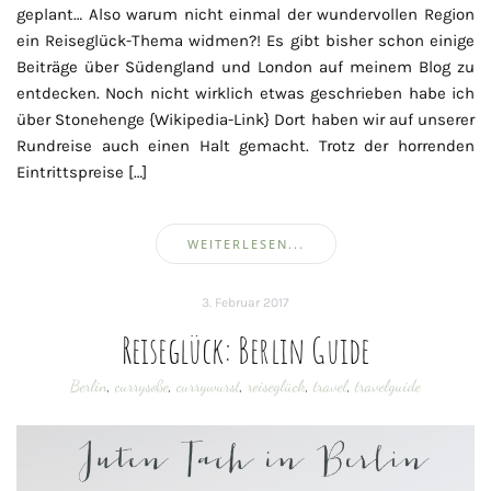
geplant… Also warum nicht einmal der wundervollen Region
ein Reiseglück-Thema widmen?! Es gibt bisher schon einige
Beiträge über Südengland und London auf meinem Blog zu
entdecken. Noch nicht wirklich etwas geschrieben habe ich
über Stonehenge {Wikipedia-Link} Dort haben wir auf unserer
Rundreise auch einen Halt gemacht. Trotz der horrenden
Eintrittspreise […]
WEITERLESEN...
3. Februar 2017
Reiseglück: Berlin Guide
Berlin
,
currysoße
,
currywurst
,
reiseglück
,
travel
,
travelguide