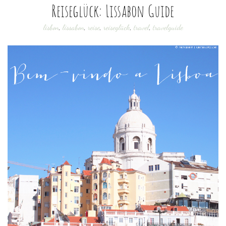
Reiseglück: Lissabon Guide
lisbon
,
lissabon
,
reise
,
reiseglück
,
travel
,
travelguide