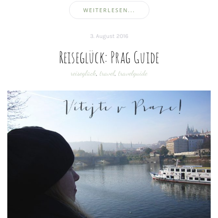
WEITERLESEN...
3. August 2016
Reiseglück: Prag Guide
reiseglück
,
travel
,
travelguide