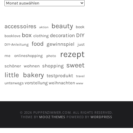
beauty
accessoires
book
aktion
box
DIY
decoration
clothing
booklove
food
gewinnspiel
DIY-Anleitung
just
rezept
me
onlineshopping
photo
sweet
shopping
schöner wohnen
little bakery
testprodukt
travel
vorstellung
weihnachten
unterwegs
www
© 2026 PUPPENZIMMER.COM. ALL RIGHTS RESERVED.
THEME BY
MOOZ THEMES
POWERED BY
WORDPRESS