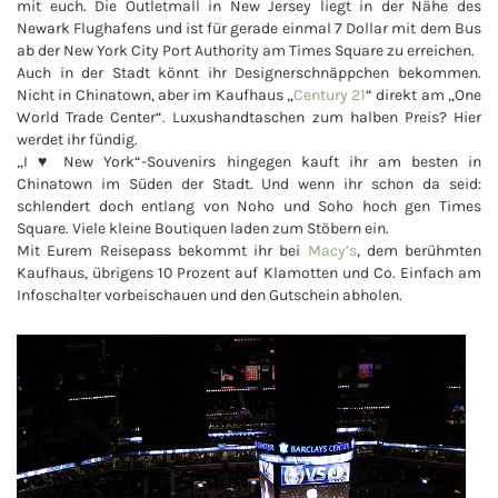
mit euch. Die Outletmall in New Jersey liegt in der Nähe des
Newark Flughafens und ist für gerade einmal 7 Dollar mit dem Bus
ab der New York City Port Authority am Times Square zu erreichen.
Auch in der Stadt könnt ihr Designerschnäppchen bekommen.
Nicht in Chinatown, aber im Kaufhaus „
Century 21
“ direkt am „One
World Trade Center“. Luxushandtaschen zum halben Preis? Hier
werdet ihr fündig.
„I ♥ New York“-Souvenirs hingegen kauft ihr am besten in
Chinatown im Süden der Stadt. Und wenn ihr schon da seid:
schlendert doch entlang von Noho und Soho hoch gen Times
Square. Viele kleine Boutiquen laden zum Stöbern ein.
Mit Eurem Reisepass bekommt ihr bei
Macy’s
, dem berühmten
Kaufhaus, übrigens 10 Prozent auf Klamotten und Co. Einfach am
Infoschalter vorbeischauen und den Gutschein abholen.