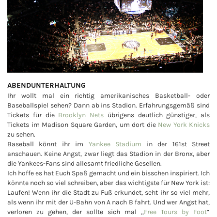
ABENDUNTERHALTUNG
Ihr wollt mal ein richtig amerikanisches Basketball- oder
Baseballspiel sehen? Dann ab ins Stadion. Erfahrungsgemäß sind
Tickets für die
Brooklyn Nets
übrigens deutlich günstiger, als
Tickets im Madison Square Garden, um dort die
New York Knicks
zu sehen.
Baseball könnt ihr im
Yankee Stadium
in der 161st Street
anschauen. Keine Angst, zwar liegt das Stadion in der Bronx, aber
die Yankees-Fans sind allesamt friedliche Gesellen.
Ich hoffe es hat Euch Spaß gemacht und ein bisschen inspiriert. Ich
könnte noch so viel schreiben, aber das wichtigste für New York ist:
Laufen! Wenn ihr die Stadt zu Fuß erkundet, seht ihr so viel mehr,
als wenn ihr mit der U-Bahn von A nach B fahrt. Und wer Angst hat,
verloren zu gehen, der sollte sich mal „
Free Tours by Foot
“