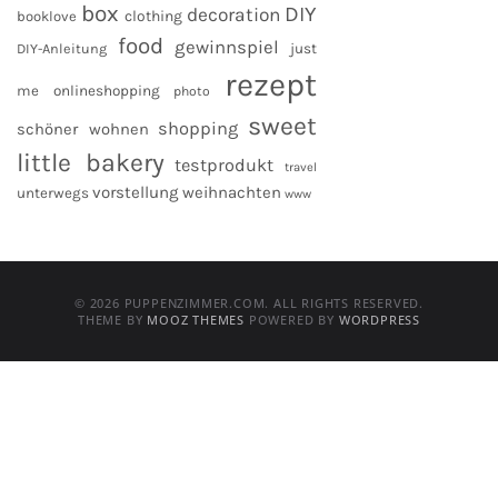
box
DIY
decoration
clothing
booklove
food
gewinnspiel
DIY-Anleitung
just
rezept
me
onlineshopping
photo
sweet
shopping
schöner wohnen
little bakery
testprodukt
travel
vorstellung
weihnachten
unterwegs
www
© 2026 PUPPENZIMMER.COM. ALL RIGHTS RESERVED.
THEME BY
MOOZ THEMES
POWERED BY
WORDPRESS