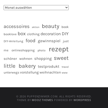
beauty
accessoires
book
aktion
box
DIY
decoration
clothing
booklove
food
gewinnspiel
DIY-Anleitung
just
rezept
me
onlineshopping
photo
sweet
shopping
schöner wohnen
little bakery
testprodukt
travel
vorstellung
weihnachten
unterwegs
www
© 2026 PUPPENZIMMER.COM. ALL RIGHTS RESERVED.
THEME BY
MOOZ THEMES
POWERED BY
WORDPRESS