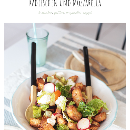
Radieschen und Mozzarella
brotsalat
,
grillen
,
pnzanella
,
rezept