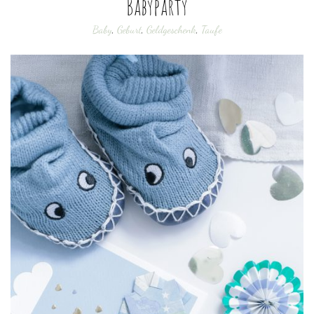
Babyparty
Baby
,
Geburt
,
Geldgeschenk
,
Taufe