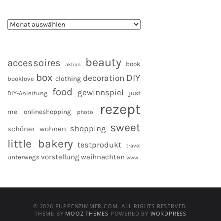
beauty
accessoires
book
aktion
box
DIY
decoration
clothing
booklove
food
gewinnspiel
DIY-Anleitung
just
rezept
me
onlineshopping
photo
sweet
shopping
schöner wohnen
little bakery
testprodukt
travel
vorstellung
weihnachten
unterwegs
www
© 2026 PUPPENZIMMER.COM. ALL RIGHTS RESERVED.
THEME BY
MOOZ THEMES
POWERED BY
WORDPRESS