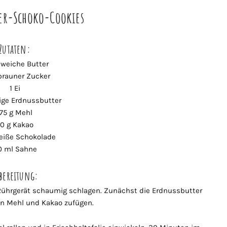
er-Schoko-Cookies
Zutaten:
 weiche Butter
 brauner Zucker
1 Ei
ige Erdnussbutter
175 g Mehl
0 g Kakao
eiße Schokolade
0 ml Sahne
bereitung:
 Rührgerät schaumig schlagen. Zunächst die Erdnussbutter
n Mehl und Kakao zufügen.