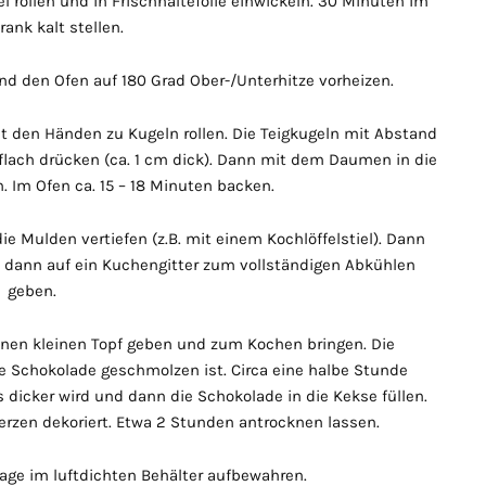
l rollen und in Frischhaltefolie einwickeln. 30 Minuten im
ank kalt stellen.
d den Ofen auf 180 Grad Ober-/Unterhitze vorheizen.
mit den Händen zu Kugeln rollen. Die Teigkugeln mit Abstand
flach drücken (ca. 1 cm dick). Dann mit dem Daumen in die
. Im Ofen ca. 15 – 18 Minuten backen.
 Mulden vertiefen (z.B. mit einem Kochlöffelstiel). Dann
dann auf ein Kuchengitter zum vollständigen Abkühlen
geben.
einen kleinen Topf geben und zum Kochen bringen. Die
e Schokolade geschmolzen ist. Circa eine halbe Stunde
 dicker wird und dann die Schokolade in die Kekse füllen.
rzen dekoriert. Etwa 2 Stunden antrocknen lassen.
Tage im luftdichten Behälter aufbewahren.