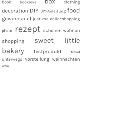
box
clothing
book
booklove
food
DIY
decoration
DIY-Anleitung
gewinnspiel
just me
onlineshopping
rezept
schöner wohnen
photo
sweet little
shopping
bakery
testprodukt
travel
vorstellung
weihnachten
unterwegs
www