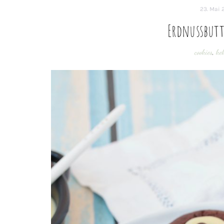
23. Mai 
Erdnussbutt
cookies
,
ke