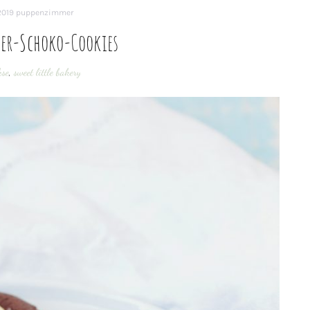
2019
puppenzimmer
er-Schoko-Cookies
kse
,
sweet little bakery