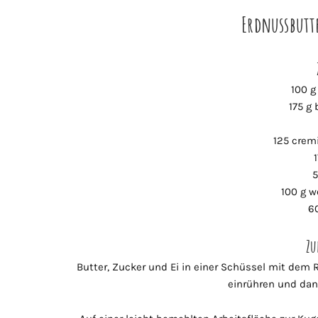
Erdnussbutt
100 g
175 g
125 crem
5
100 g w
6
Zu
Butter, Zucker und Ei in einer Schüssel mit dem
einrühren und dan