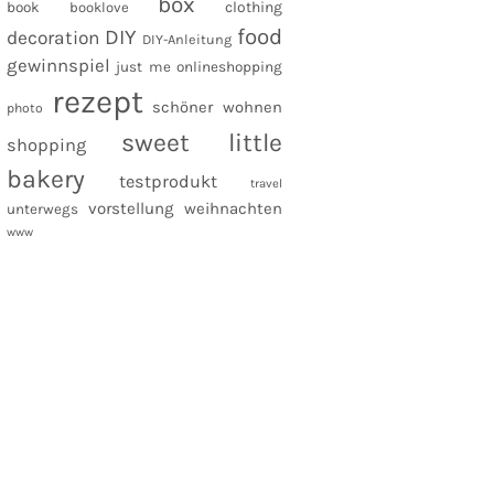
box
clothing
book
booklove
food
DIY
decoration
DIY-Anleitung
gewinnspiel
just me
onlineshopping
rezept
schöner wohnen
photo
sweet little
shopping
bakery
testprodukt
travel
vorstellung
weihnachten
unterwegs
www