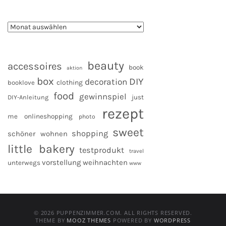
beauty
accessoires
book
aktion
box
DIY
decoration
clothing
booklove
food
gewinnspiel
DIY-Anleitung
just
rezept
me
onlineshopping
photo
sweet
shopping
schöner wohnen
little bakery
testprodukt
travel
vorstellung
weihnachten
unterwegs
www
© 2026 PUPPENZIMMER.COM. ALL RIGHTS RESERVED.
THEME BY
MOOZ THEMES
POWERED BY
WORDPRESS