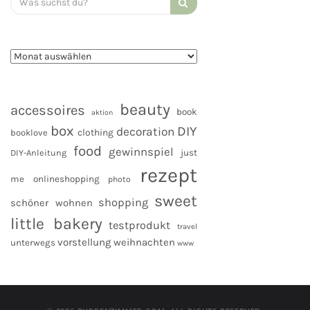
for:
beauty
accessoires
book
aktion
box
DIY
decoration
clothing
booklove
food
gewinnspiel
DIY-Anleitung
just
rezept
me
onlineshopping
photo
sweet
shopping
schöner wohnen
little bakery
testprodukt
travel
vorstellung
weihnachten
unterwegs
www