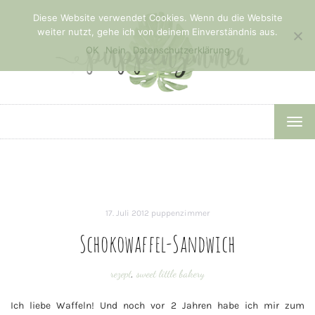
Diese Website verwendet Cookies. Wenn du die Website
weiter nutzt, gehe ich von deinem Einverständnis aus.
OK
Nein
Datenschutzerklärung
TOG
NAV
17. Juli 2012
puppenzimmer
Schokowaffel-Sandwich
rezept
,
sweet little bakery
Ich liebe Waffeln! Und noch vor 2 Jahren habe ich mir zum