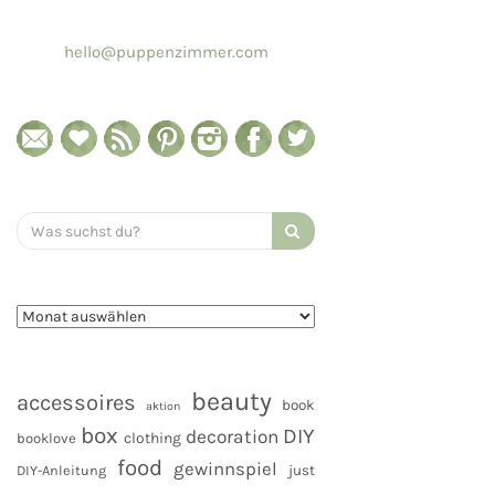
hello@puppenzimmer.com
Search
for:
beauty
accessoires
book
aktion
box
DIY
decoration
clothing
booklove
food
gewinnspiel
DIY-Anleitung
just