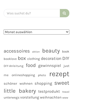
Search
for:
beauty
accessoires
book
aktion
box
DIY
decoration
clothing
booklove
food
gewinnspiel
DIY-Anleitung
just
rezept
me
onlineshopping
photo
sweet
shopping
schöner wohnen
little bakery
testprodukt
travel
vorstellung
weihnachten
unterwegs
www