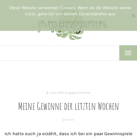
Diese Website verwendet Cookies. Wenn du die Website weiter
nutzt, gehe ich von deinem Einverständnis aus.
OK
Nein
Datenschutzerklärung
TOG
NAV
8. Juni 2011
puppenzimmer
Meine Gewinne der letzten Wochen
gewinn
Ich hatte euch ja erzählt, dass ich bei ein paar Gewinnspiele