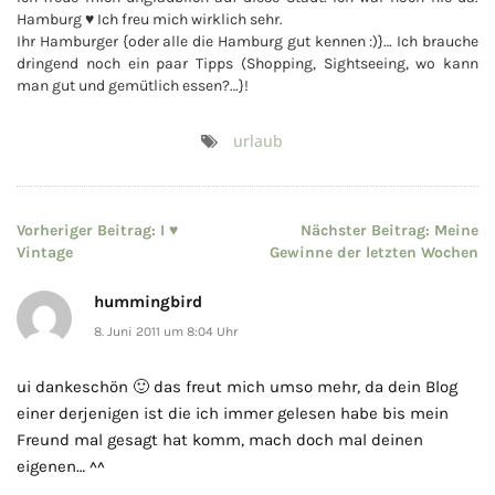
Hamburg ♥ Ich freu mich wirklich sehr.
Ihr Hamburger {oder alle die Hamburg gut kennen :)}… Ich brauche
dringend noch ein paar Tipps (Shopping, Sightseeing, wo kann
man gut und gemütlich essen?…}!
urlaub
Beitragsnavigation
Vorheriger Beitrag:
I ♥
Nächster Beitrag:
Meine
Vintage
Gewinne der letzten Wochen
hummingbird
8. Juni 2011 um 8:04 Uhr
ui dankeschön 🙂 das freut mich umso mehr, da dein Blog
einer derjenigen ist die ich immer gelesen habe bis mein
Freund mal gesagt hat komm, mach doch mal deinen
eigenen… ^^