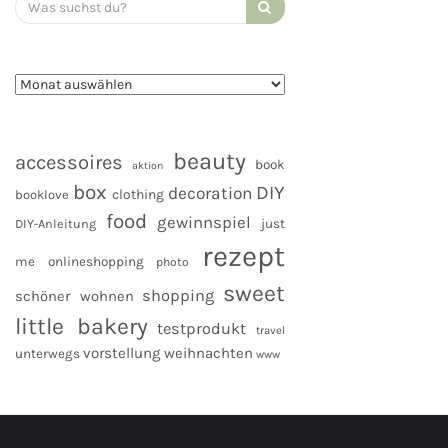
for:
beauty
accessoires
book
aktion
box
DIY
decoration
clothing
booklove
food
gewinnspiel
DIY-Anleitung
just
rezept
me
onlineshopping
photo
sweet
shopping
schöner wohnen
little bakery
testprodukt
travel
vorstellung
weihnachten
unterwegs
www