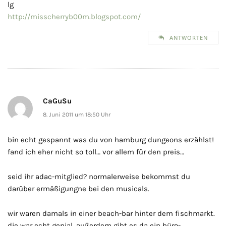
lg
http://misscherryb00m.blogspot.com/
ANTWORTEN
CaGuSu
8. Juni 2011 um 18:50 Uhr
bin echt gespannt was du von hamburg dungeons erzählst!
fand ich eher nicht so toll… vor allem für den preis…
seid ihr adac-mitglied? normalerweise bekommst du
darüber ermäßigungne bei den musicals.
wir waren damals in einer beach-bar hinter dem fischmarkt.
die war echt genial. außerdem gibt es da ein büro-