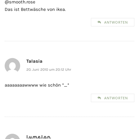
@smooth.rose
Das ist Bettwäsche von ikea.
ANTWORTEN
Talasia
20. Juni 2010 um 20:12 Uhr
aaaaaaaawwww wie schön *_*
ANTWORTEN
l.u.m.e.l.o.n.