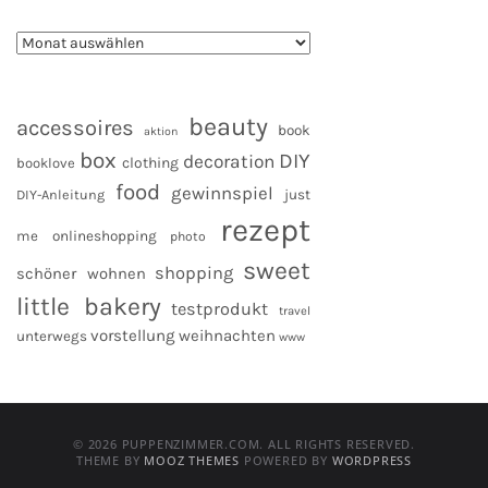
beauty
accessoires
book
aktion
box
DIY
decoration
clothing
booklove
food
gewinnspiel
DIY-Anleitung
just
rezept
me
onlineshopping
photo
sweet
shopping
schöner wohnen
little bakery
testprodukt
travel
vorstellung
weihnachten
unterwegs
www
© 2026 PUPPENZIMMER.COM. ALL RIGHTS RESERVED.
THEME BY
MOOZ THEMES
POWERED BY
WORDPRESS