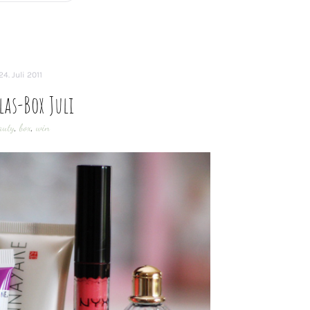
24. Juli 2011
as-Box Juli
auty
,
box
,
win