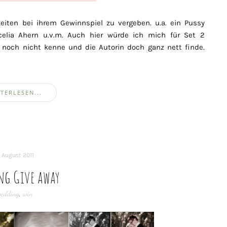
keiten bei ihrem Gewinnspiel zu vergeben. u.a. ein Pussy
celia Ahern u.v.m. Auch hier würde ich mich für Set 2
 noch nicht kenne und die Autorin doch ganz nett finde.
TERLESEN...
. August 2011
ng Give away
edding
,
win