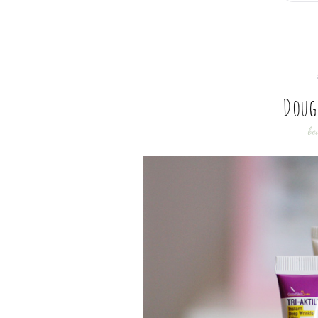
Dougl
be