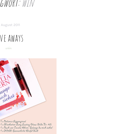
agwort:
win
. August 2011
ve aways
win