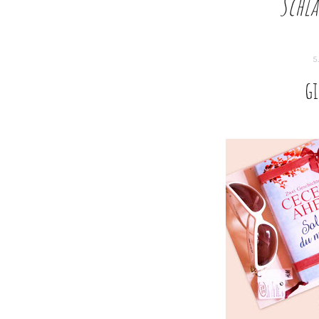
Schl
5
gi