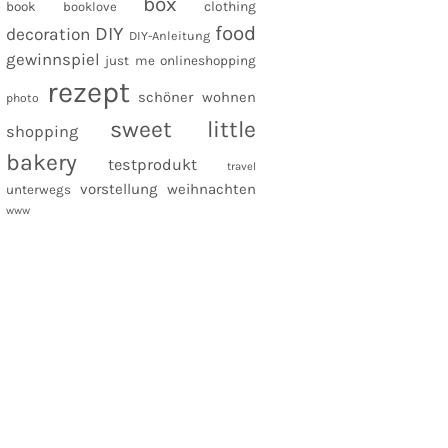
box
clothing
book
booklove
food
DIY
decoration
DIY-Anleitung
gewinnspiel
just me
onlineshopping
rezept
schöner wohnen
photo
sweet little
shopping
bakery
testprodukt
travel
vorstellung
weihnachten
unterwegs
www