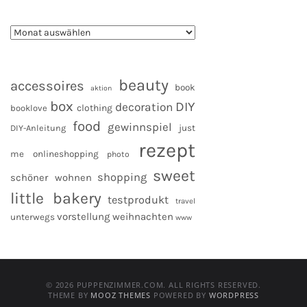
beauty
accessoires
book
aktion
box
DIY
decoration
clothing
booklove
food
gewinnspiel
DIY-Anleitung
just
rezept
me
onlineshopping
photo
sweet
shopping
schöner wohnen
little bakery
testprodukt
travel
vorstellung
weihnachten
unterwegs
www
© 2026 PUPPENZIMMER.COM. ALL RIGHTS RESERVED.
THEME BY
MOOZ THEMES
POWERED BY
WORDPRESS