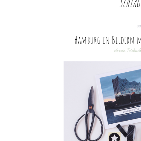
Schlag
30
Hamburg in Bildern mi
clixxie
,
Fotobuc