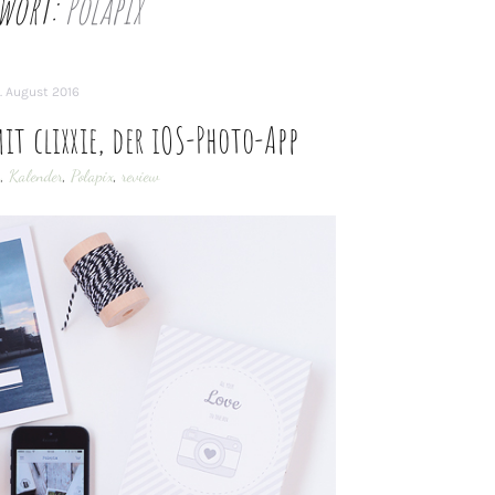
wort:
Polapix
. August 2016
t clixxie, der iOS-Photo-App
h
,
Kalender
,
Polapix
,
review