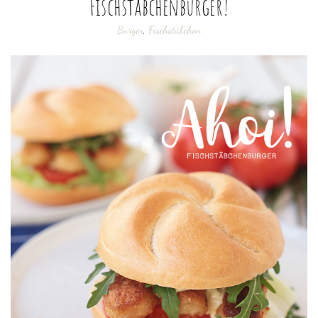
Fischstäbchenburger!
Burger
,
Fischstäbchen