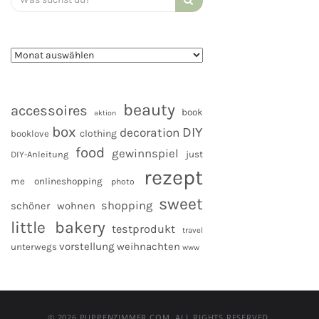
for:
beauty
accessoires
book
aktion
box
DIY
decoration
clothing
booklove
food
gewinnspiel
DIY-Anleitung
just
rezept
me
onlineshopping
photo
sweet
shopping
schöner wohnen
little bakery
testprodukt
travel
vorstellung
weihnachten
unterwegs
www
© 2026 PUPPENZIMMER.COM. ALL RIGHTS RESERVED.