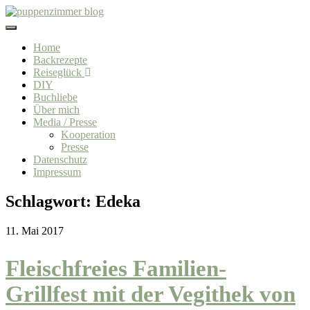
Toggle
navigation
Home
Backrezepte
Reiseglück
DIY
Buchliebe
Über mich
Media / Presse
Kooperation
Presse
Datenschutz
Impressum
Schlagwort:
Edeka
11. Mai 2017
Fleischfreies Familien-
Grillfest mit der Vegithek von