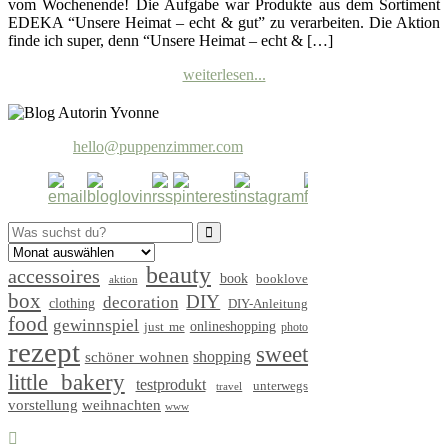
vom Wochenende! Die Aufgabe war Produkte aus dem Sortiment
EDEKA “Unsere Heimat – echt & gut” zu verarbeiten. Die Aktion
finde ich super, denn “Unsere Heimat – echt & […]
weiterlesen...
hello@puppenzimmer.com
Search
for:
beauty
accessoires
book
booklove
aktion
box
DIY
decoration
clothing
DIY-Anleitung
food
gewinnspiel
just me
onlineshopping
photo
rezept
sweet
shopping
schöner wohnen
little bakery
testprodukt
unterwegs
travel
vorstellung
weihnachten
www