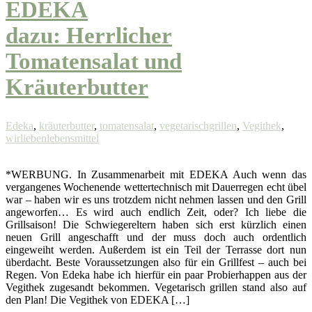
EDEKA
dazu: Herrlicher
Tomatensalat und
Kräuterbutter
Edeka
,
kräuterbutter
,
tomatensalat
,
vegetarischgrillen
,
Vegithek
,
wirliebenlebensmittel
*WERBUNG. In Zusammenarbeit mit EDEKA Auch wenn das
vergangenes Wochenende wettertechnisch mit Dauerregen echt übel
war – haben wir es uns trotzdem nicht nehmen lassen und den Grill
angeworfen… Es wird auch endlich Zeit, oder? Ich liebe die
Grillsaison! Die Schwiegereltern haben sich erst kürzlich einen
neuen Grill angeschafft und der muss doch auch ordentlich
eingeweiht werden. Außerdem ist ein Teil der Terrasse dort nun
überdacht. Beste Voraussetzungen also für ein Grillfest – auch bei
Regen. Von Edeka habe ich hierfür ein paar Probierhappen aus der
Vegithek zugesandt bekommen. Vegetarisch grillen stand also auf
den Plan! Die Vegithek von EDEKA […]