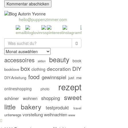
hello@puppenzimmer.com
Search
for:
beauty
accessoires
book
aktion
box
DIY
decoration
clothing
booklove
food
gewinnspiel
DIY-Anleitung
just me
rezept
onlineshopping
photo
sweet
shopping
schöner wohnen
little bakery
testprodukt
travel
vorstellung
weihnachten
unterwegs
www