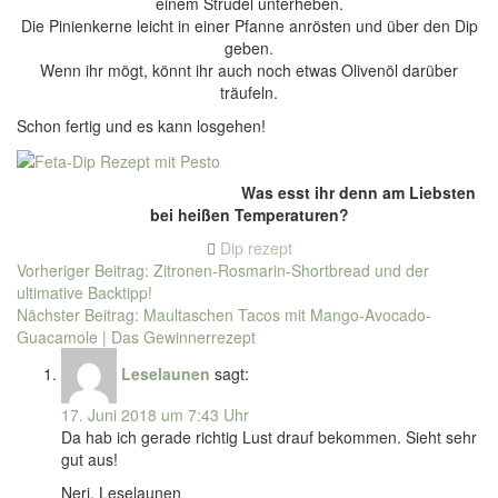
einem Strudel unterheben.
Die Pinienkerne leicht in einer Pfanne anrösten und über den Dip
geben.
Wenn ihr mögt, könnt ihr auch noch etwas Olivenöl darüber
träufeln.
Schon fertig und es kann losgehen!
Was esst ihr denn am Liebsten
bei heißen Temperaturen?
Dip
rezept
Beitragsnavigation
Vorheriger Beitrag:
Zitronen-Rosmarin-Shortbread und der
ultimative Backtipp!
Nächster Beitrag:
Maultaschen Tacos mit Mango-Avocado-
Guacamole | Das Gewinnerrezept
Leselaunen
sagt:
17. Juni 2018 um 7:43 Uhr
Da hab ich gerade richtig Lust drauf bekommen. Sieht sehr
gut aus!
Neri, Leselaunen