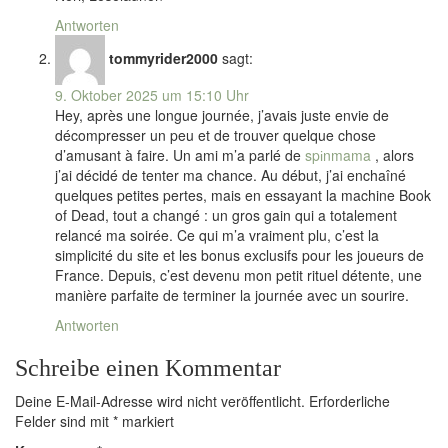
Antworten
tommyrider2000
sagt:
9. Oktober 2025 um 15:10 Uhr
Hey, après une longue journée, j’avais juste envie de
décompresser un peu et de trouver quelque chose
d’amusant à faire. Un ami m’a parlé de
spіnmama
, alors
j’ai décidé de tenter ma chance. Au début, j’ai enchaîné
quelques petites pertes, mais en essayant la machine Book
of Dead, tout a changé : un gros gain qui a totalement
relancé ma soirée. Ce qui m’a vraiment plu, c’est la
simplicité du site et les bonus exclusifs pour les joueurs de
France. Depuis, c’est devenu mon petit rituel détente, une
manière parfaite de terminer la journée avec un sourire.
Antworten
Schreibe einen Kommentar
Deine E-Mail-Adresse wird nicht veröffentlicht.
Erforderliche
Felder sind mit
*
markiert