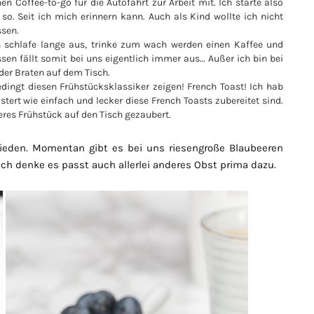
 Coffee-to-go für die Autofahrt zur Arbeit mit. Ich starte also
o. Seit ich mich erinnern kann. Auch als Kind wollte ich nicht
ssen.
h schlafe lange aus, trinke zum wach werden einen Kaffee und
sen fällt somit bei uns eigentlich immer aus… Außer ich bin bei
der Braten auf dem Tisch.
dingt diesen Frühstücksklassiker zeigen! French Toast! Ich hab
tert wie einfach und lecker diese French Toasts zubereitet sind.
eres Frühstück auf den Tisch gezaubert.
ieden. Momentan gibt es bei uns riesengroße Blaubeeren
ich denke es passt auch allerlei anderes Obst prima dazu.