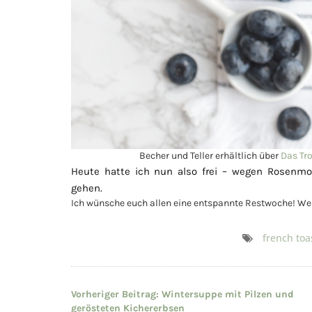
Becher und Teller erhältlich über
Das Tr
Heute hatte ich nun also frei – wegen Rosenmon
gehen.
Ich wünsche euch allen eine entspannte Restwoche! Werd
french toa
Beitragsnavigation
Vorheriger Beitrag:
Wintersuppe mit Pilzen und
gerösteten Kichererbsen