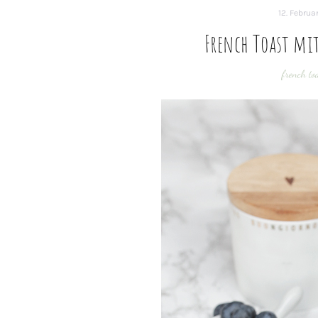
12. Februa
French Toast mi
french to