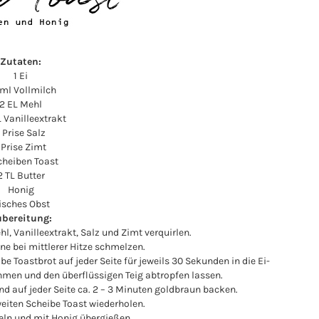
Zutaten:
1 Ei
ml Vollmilch
2 EL Mehl
L Vanilleextrakt
1 Prise Salz
 Prise Zimt
cheiben Toast
2 TL Butter
Honig
risches Obst
bereitung:
hl, Vanilleextrakt, Salz und Zimt verquirlen.
nne bei mittlerer Hitze schmelzen.
be Toastbrot auf jeder Seite für jeweils 30 Sekunden in die Ei-
men und den überflüssigen Teig abtropfen lassen.
nd auf jeder Seite ca. 2 – 3 Minuten goldbraun backen.
eiten Scheibe Toast wiederholen.
peln und mit Honig übergießen.