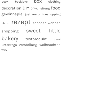
box
clothing
book
booklove
food
DIY
decoration
DIY-Anleitung
gewinnspiel
just me
onlineshopping
rezept
schöner wohnen
photo
sweet little
shopping
bakery
testprodukt
travel
vorstellung
weihnachten
unterwegs
www