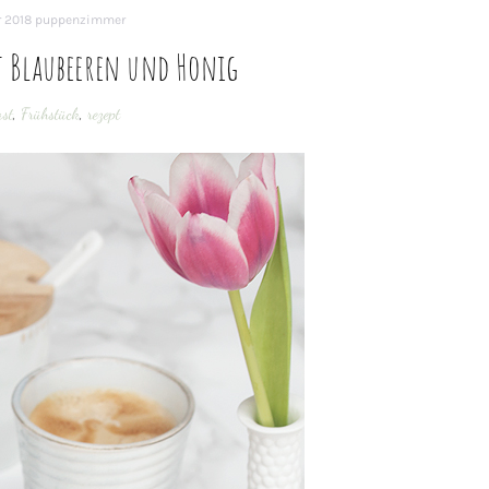
r 2018
puppenzimmer
t Blaubeeren und Honig
ast
,
Frühstück
,
rezept