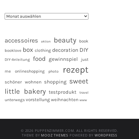
beauty
accessoires
book
aktion
box
DIY
decoration
clothing
booklove
food
gewinnspiel
DIY-Anleitung
just
rezept
me
onlineshopping
photo
sweet
shopping
schöner wohnen
little bakery
testprodukt
travel
vorstellung
weihnachten
unterwegs
www
© 2026 PUPPENZIMMER.COM. ALL RIGHTS RESERVED.
THEME BY
MOOZ THEMES
POWERED BY
WORDPRESS