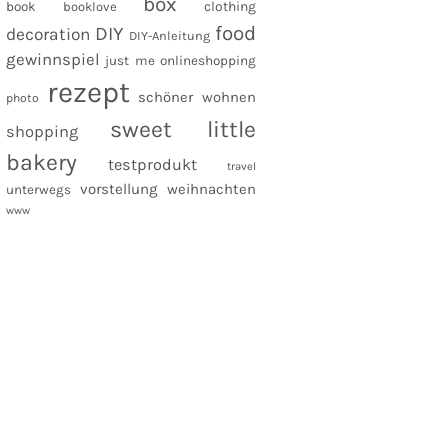
box
clothing
book
booklove
food
DIY
decoration
DIY-Anleitung
gewinnspiel
just me
onlineshopping
rezept
schöner wohnen
photo
sweet little
shopping
bakery
testprodukt
travel
vorstellung
weihnachten
unterwegs
www