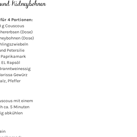
für 4 Portionen:
0 g Couscous
chererbsen (Dose)
dneybohnen (Dose)
hlingszwiebeln
und Petersilie
L Paprikamark
 EL Rapsöl
 Branntweinessig
 Harissa Gewürz
alz, Pfeffer
uscous mit einem
h ca. 5 Minuten
dig abkühlen
ein