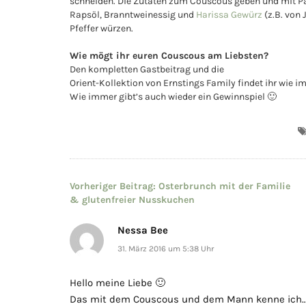
schneiden. Die Zutaten zum Couscous geben und mit P
Rapsöl, Branntweinessig und
Harissa Gewürz
(z.B. von
Pfeffer würzen.
Wie mögt ihr euren Couscous am Liebsten?
Den kompletten Gastbeitrag und die
Orient-Kollektion von Ernstings Family findet ihr wie 
Wie immer gibt’s auch wieder ein Gewinnspiel 🙂
Beitragsnavigation
Vorheriger Beitrag:
Osterbrunch mit der Familie
& glutenfreier Nusskuchen
Nessa Bee
31. März 2016 um 5:38 Uhr
Hello meine Liebe 🙂
Das mit dem Couscous und dem Mann kenne ich… 