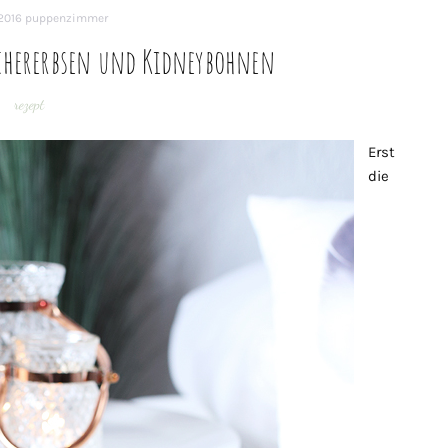
2016
puppenzimmer
chererbsen und Kidneybohnen
rezept
Erst
die