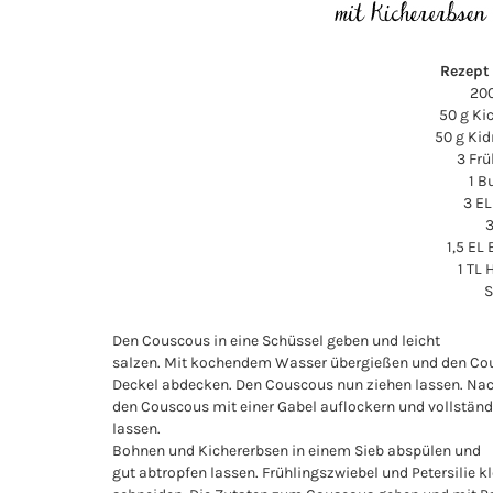
Rezept 
20
50 g Ki
50 g Ki
3 Frü
1 B
3 E
3
1,5 EL
1 TL
S
Den Couscous in eine Schüssel geben und leicht
salzen. Mit kochendem Wasser übergießen und den Co
Deckel abdecken. Den Couscous nun ziehen lassen. Nac
den Couscous mit einer Gabel auflockern und vollstän
lassen.
Bohnen und Kichererbsen in einem Sieb abspülen und
gut abtropfen lassen. Frühlingszwiebel und Petersilie kl