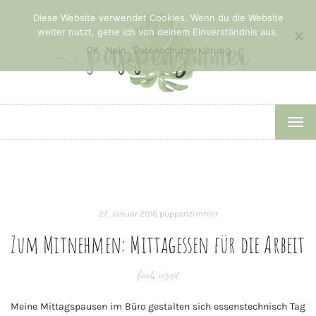
Diese Website verwendet Cookies. Wenn du die Website
weiter nutzt, gehe ich von deinem Einverständnis aus.
OK
Nein
Datenschutzerklärung
TOG
NAV
27. Januar 2016
puppenzimmer
Zum Mitnehmen: Mittagessen für die Arbeit
food
,
rezept
Meine Mittagspausen im Büro gestalten sich essenstechnisch Tag