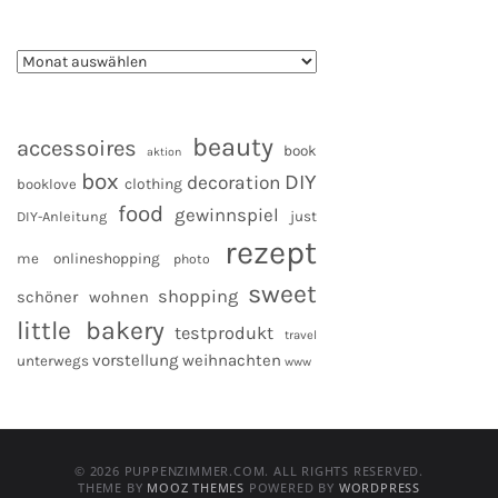
beauty
accessoires
book
aktion
box
DIY
decoration
clothing
booklove
food
gewinnspiel
DIY-Anleitung
just
rezept
me
onlineshopping
photo
sweet
shopping
schöner wohnen
little bakery
testprodukt
travel
vorstellung
weihnachten
unterwegs
www
© 2026 PUPPENZIMMER.COM. ALL RIGHTS RESERVED.
THEME BY
MOOZ THEMES
POWERED BY
WORDPRESS