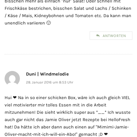
bisschen mehr als einfach "nur" Salat! Oder schnell mit
Frischkäse bestrichen, bisschen Salat und Lachs / Schinken
/ Käse / Mais, Kidneybohnen und Tomaten etc. Da kann man
unendlich variieren 🙂
ANTWORTEN
Duni | Windmelodie
28. Januar 2016 um 8:53 Uhr
Hui ❤ Na in so einer schicken Box, wäre ich auch gleich VIEL
viel motivierter mir tolles Essen mit in die Arbeit
mitzunehmen! Die sieht wirklich super aus *__* Ich wusste
auch gar nicht das Jamie Oliver jetzt Rezepte bei HelloFresh
hat! Da hätte ich aber dann auch einen auf "Mimimi-Jamie-
Oliver-macht-mit-ich-will-ein-Abo!" gemacht ;D ❤