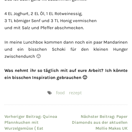
4 EL Joghurt, 2 EL Öl, 1 EL Rotweinessig,
3 TL körniger Senf und 3 TL Honig vermischen
und mit Salz und Pfeffer abschmecken.
In meine Lunchbox kommen dann noch ein paar Mandarinen
und ein bisschen Schoki für den kleinen Hunger
zwischendurch 🙂
Was nehmt ihr so täglich mit auf eure Arbeit? Ich könnte
ein bisschen Inspiration gebrauchen 🙂
food
rezept
Beitragsnavigation
Vorheriger Beitrag:
Quinoa
Nächster Beitrag:
Paper
Pfannkuchen mit
Diamonds aus der aktuellen
Wurzelgemüse { Eat
Mollie Makes UK