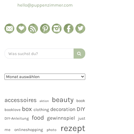
hello@puppenzimmer.com
Search
for:
beauty
accessoires
book
aktion
box
DIY
decoration
clothing
booklove
food
gewinnspiel
DIY-Anleitung
just
rezept
me
onlineshopping
photo