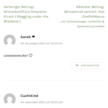
Beitragsnavigation
Vorheriger Beitrag:
Nächster Beitrag:
Winterkonfitüre Amaretto-
Blitzschnell serviert: Das
Kirsch { Blogging under the
OnePotMenue
Mistletoe }
… mit Tomatensuppe, Lachsfilet &
Spekulatiuscrumble
Sarah ❤
20. Dezember 2015 um 12:24 Uhr
Leeeeeeeecker 🙂
ANTWORTEN
Cuchikind
20. Dezember 2015 um 13:05 Uhr