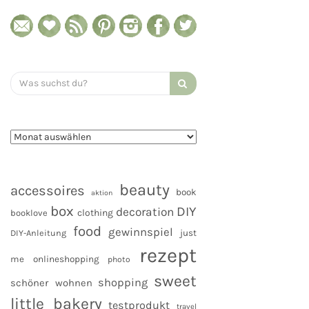
Search
for:
beauty
accessoires
book
aktion
box
DIY
decoration
clothing
booklove
food
gewinnspiel
DIY-Anleitung
just
rezept
me
onlineshopping
photo
sweet
shopping
schöner wohnen
little bakery
testprodukt
travel