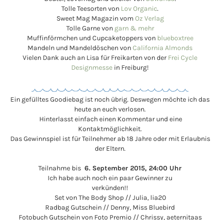
Tolle Teesorten von
Lov Organic
.
Sweet Mag Magazin vom
Oz Verlag
Tolle Garne von
garn & mehr
Muffinförmchen und Cupcaketoppers von
blueboxtree
Mandeln und Mandeldöschen von
California Almonds
Vielen Dank auch an Lisa für Freikarten von der
Frei Cycle
Designmesse
in Freiburg!
Ein gefülltes Goodiebag ist noch übrig. Deswegen möchte ich das
heute an euch verlosen.
Hinterlasst einfach einen Kommentar und eine
Kontaktmöglichkeit.
Das Gewinnspiel ist für Teilnehmer ab 18 Jahre oder mit Erlaubnis
der Eltern.
Teilnahme bis
6. September
2015, 24:00 Uhr
Ich habe auch noch ein paar Gewinner zu
verkünden!!
Set von The Body Shop // Julia, lia20
Radbag Gutschein // Denny, Miss Bluebird
Fotobuch Gutschein von Foto Premio // Chrissy, aeternitaas