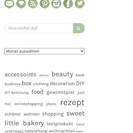
Search
for:
beauty
accessoires
book
aktion
box
DIY
decoration
clothing
booklove
food
gewinnspiel
DIY-Anleitung
just
rezept
me
onlineshopping
photo
sweet
shopping
schöner wohnen
little bakery
testprodukt
travel
vorstellung
weihnachten
unterwegs
www