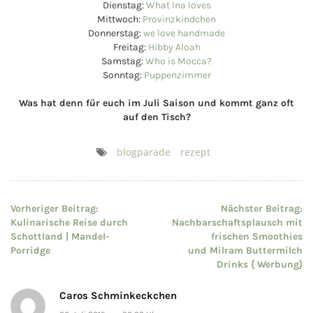
Dienstag:
What Ina loves
Mittwoch:
Provinzkindchen
Donnerstag:
we love handmade
Freitag:
Hibby Aloah
Samstag:
Who is Mocca?
Sonntag:
Puppenzimmer
Was hat denn für euch im Juli Saison und kommt ganz oft
auf den Tisch?
blogparade
rezept
Beitragsnavigation
Vorheriger Beitrag:
Nächster Beitrag:
Kulinarische Reise durch
Nachbarschaftsplausch mit
Schottland | Mandel-
frischen Smoothies
Porridge
und Milram Buttermilch
Drinks { Werbung}
Caros Schminkeckchen