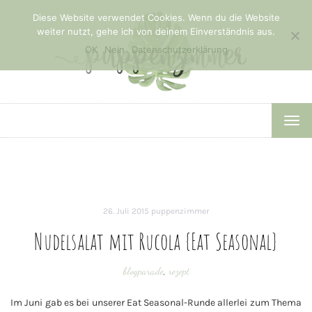
Diese Website verwendet Cookies. Wenn du die Website
weiter nutzt, gehe ich von deinem Einverständnis aus.
OK
Nein
Datenschutzerklärung
TOG
NAV
26. Juli 2015
puppenzimmer
Nudelsalat mit Rucola {Eat Seasonal}
blogparade
,
rezept
Im Juni gab es bei unserer Eat Seasonal-Runde allerlei zum Thema