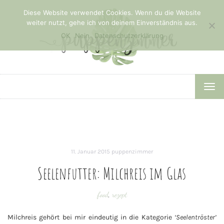
Diese Website verwendet Cookies. Wenn du die Website
weiter nutzt, gehe ich von deinem Einverständnis aus.
OK
Nein
Datenschutzerklärung
TOG
NAV
11. Januar 2015
puppenzimmer
Seelenfutter: Milchreis im Glas
food
,
rezept
Milchreis gehört bei mir eindeutig in die Kategorie
‘Seelentröster’