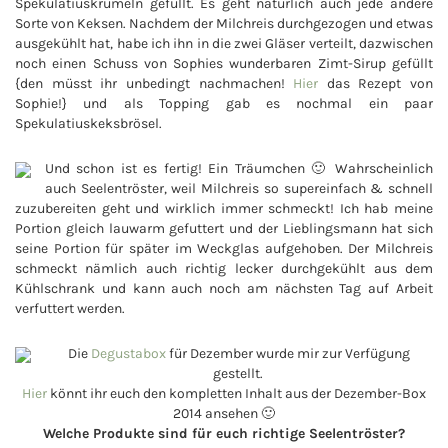
Spekulatiuskrümeln gefüllt. Es geht natürlich auch jede andere
Sorte von Keksen. Nachdem der Milchreis durchgezogen und etwas
ausgekühlt hat, habe ich ihn in die zwei Gläser verteilt, dazwischen
noch einen Schuss von Sophies wunderbaren Zimt-Sirup gefüllt
{den müsst ihr unbedingt nachmachen!
Hier
das Rezept von
Sophie!} und als Topping gab es nochmal ein paar
Spekulatiuskeksbrösel.
Und schon ist es fertig! Ein Träumchen 🙂 Wahrscheinlich
auch Seelentröster, weil Milchreis so supereinfach & schnell
zuzubereiten geht und wirklich immer schmeckt! Ich hab meine
Portion gleich lauwarm gefuttert und der Lieblingsmann hat sich
seine Portion für später im Weckglas aufgehoben. Der Milchreis
schmeckt nämlich auch richtig lecker durchgekühlt aus dem
Kühlschrank und kann auch noch am nächsten Tag auf Arbeit
verfuttert werden.
Die
Degustabox
für Dezember wurde mir zur Verfügung
gestellt.
Hier
könnt ihr euch den kompletten Inhalt aus der Dezember-Box
2014 ansehen 🙂
Welche Produkte sind für euch richtige Seelentröster?