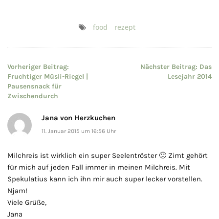
food
rezept
Beitragsnavigation
Vorheriger Beitrag:
Nächster Beitrag:
Das
Fruchtiger Müsli-Riegel |
Lesejahr 2014
Pausensnack für
Zwischendurch
Jana von Herzkuchen
11. Januar 2015 um 16:56 Uhr
Milchreis ist wirklich ein super Seelentröster 🙂 Zimt gehört
für mich auf jeden Fall immer in meinen Milchreis. Mit
Spekulatius kann ich ihn mir auch super lecker vorstellen.
Njam!
Viele Grüße,
Jana