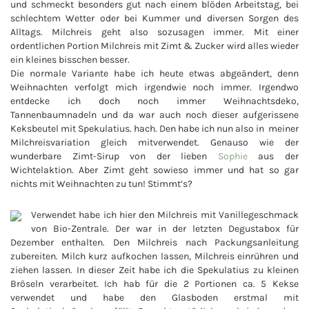
und schmeckt besonders gut nach einem blöden Arbeitstag, bei
schlechtem Wetter oder bei Kummer und diversen Sorgen des
Alltags. Milchreis geht also sozusagen immer. Mit einer
ordentlichen Portion Milchreis mit Zimt & Zucker wird alles wieder
ein kleines bisschen besser.
Die normale Variante habe ich heute etwas abgeändert, denn
Weihnachten verfolgt mich irgendwie noch immer. Irgendwo
entdecke ich doch noch immer Weihnachtsdeko,
Tannenbaumnadeln und da war auch noch dieser aufgerissene
Keksbeutel mit Spekulatius. hach. Den habe ich nun also in meiner
Milchreisvariation gleich mitverwendet. Genauso wie der
wunderbare Zimt-Sirup von der lieben
Sophie
aus der
Wichtelaktion. Aber Zimt geht sowieso immer und hat so gar
nichts mit Weihnachten zu tun! Stimmt’s?
Verwendet habe ich hier den Milchreis mit Vanillegeschmack
von Bio-Zentrale. Der war in der letzten Degustabox für
Dezember enthalten. Den Milchreis nach Packungsanleitung
zubereiten. Milch kurz aufkochen lassen, Milchreis einrühren und
ziehen lassen. In dieser Zeit habe ich die Spekulatius zu kleinen
Bröseln verarbeitet. Ich hab für die 2 Portionen ca. 5 Kekse
verwendet und habe den Glasboden erstmal mit