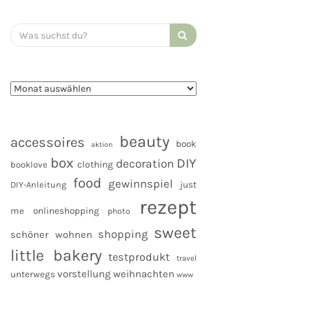
Search
for:
beauty
accessoires
book
aktion
box
DIY
decoration
clothing
booklove
food
gewinnspiel
DIY-Anleitung
just
rezept
me
onlineshopping
photo
sweet
shopping
schöner wohnen
little bakery
testprodukt
travel
vorstellung
weihnachten
unterwegs
www