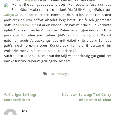
Meine Shoppingausbeute dieses Mal besteht fast nur aus
Food-Stuff ~ aber alles so lecker! Die Chili-Mango-Salsa von
Gabys Grüner Garten
ist der Hammer! Die hab ich schon am Stand
probiert und war sofort absolut begeistert. Der frisch gepresste
Saft von
FreundSaft
ist auch klasse! Ich hab mir die süße Variante
Apfel-Ananas-Limette-Minze für Zuhause mitgenommen. Tolle
passierte Tomaten aus Italien gibt’s von
Sonnengereift
. Da ist
natürlich auch Verpackungsliebe mit dabei ♥ Und zum Schluss
gab’s noch einen neuen Kunstdruck für die Bilderwand im
Wohnzimmer von
formart
. So tolle Sachen 🙂
Auch dieses Jahr hat es mir auf der Stijl wieder richtig gut gefallen!
Danke für eine rundum gelungene Messe!
unterwegs
Beitragsnavigation
Vorheriger Beitrag:
Nächster Beitrag:
Thai-Curry
Maronenliebe ♥
mit Kent’s Kitchen
Ina