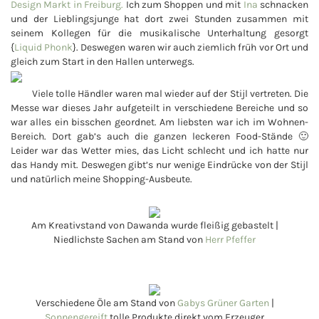
Design Markt in Freiburg.
Ich zum Shoppen und mit
Ina
schnacken
und der Lieblingsjunge hat dort zwei Stunden zusammen mit
seinem Kollegen für die musikalische Unterhaltung gesorgt
{
Liquid Phonk
}. Deswegen waren wir auch ziemlich früh vor Ort und
gleich zum Start in den Hallen unterwegs.
Viele tolle Händler waren mal wieder auf der Stijl vertreten. Die
Messe war dieses Jahr aufgeteilt in verschiedene Bereiche und so
war alles ein bisschen geordnet. Am liebsten war ich im Wohnen-
Bereich. Dort gab’s auch die ganzen leckeren Food-Stände 🙂
Leider war das Wetter mies, das Licht schlecht und ich hatte nur
das Handy mit. Deswegen gibt’s nur wenige Eindrücke von der Stijl
und natürlich meine Shopping-Ausbeute.
Am Kreativstand von Dawanda wurde fleißig gebastelt |
Niedlichste Sachen am Stand von
Herr Pfeffer
Verschiedene Öle am Stand von
Gabys Grüner Garten
|
Sonnengereift
tolle Produkte direkt vom Erzeuger