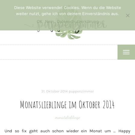
Diese Website verwendet Cookies. Wenn du die Website
weiter nutzt, gehe ich von deinem Einverständnis aus.
OK
Nein
Datenschutzerklärung
TOG
NAV
31. Oktober 2014
puppenzimmer
Monatslieblinge im Oktober 2014
monatslieblinge
Und so fix geht auch schon wieder ein Monat um … Happy