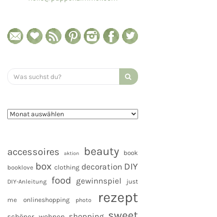
Search
for:
beauty
accessoires
book
aktion
box
DIY
decoration
clothing
booklove
food
gewinnspiel
DIY-Anleitung
just
rezept
me
onlineshopping
photo
sweet
shopping
schöner wohnen