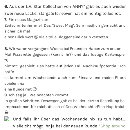
6.
Aus der L.A. Star Collection von ANNY* gibt es auch wieder
zwei neue Lacke.
stargate to heaven
hat ein richtig tolles rot.
7.
Ein neues Magazin am
Zeitschriftenhimmel. Das ‘Sweet Mag’. Sehr niedlich gemacht und
sicherlich mal
einen Blick wert 🙂 Viele tolle Blogger sind darin vertreten.
8.
Wir waren vergangene Woche bei Freunden. Haben zum ersten
Mal Pizzarette gegessen {kennt ihr?} und das lustige Kartenspiel
“6
nimmt” gespielt. Das hatte auf jeden Fall Nachkaufpotential! Ich
hoffe
es kommt am Wochenende auch zum Einsatz und meine Eltern
spielen mal
eine Runde mit 🙂
9.
Ich sag ja… Weihnachten kommt
in großen Schritten. Deswegen gab es bei der letzten Bestellung bei
Impressionen für mich diesen süßen Weihnachts-Elch Hoptimist!
😀
Und falls ihr über das Wochenende nix zu tun habt….
vielleicht mögt ihr ja bei der neuen Runde “
Shop around