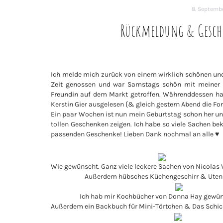
8. Septemb
Rückmeldung & Gesche
Ich melde mich zurück von einem wirklich schönen und
Zeit genossen und war Samstags schön mit meiner
Freundin auf dem Markt getroffen. Währenddessen hab
Kerstin Gier ausgelesen {& gleich gestern Abend die For
Ein paar Wochen ist nun mein Geburtstag schon her un
tollen Geschenken zeigen. Ich habe so viele Sachen be
passenden Geschenke! Lieben Dank nochmal an alle ♥
Wie gewünscht. Ganz viele leckere Sachen von Nicolas
Außerdem hübsches Küchengeschirr & Utens
Ich hab mir Kochbücher von Donna Hay gewüns
Außerdem ein Backbuch für Mini-Törtchen & Das Schicks