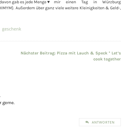
 davon gab es jede Menge ♥
mir einen Tag in Würzburg
h HIMYM}. Außerdem über ganz viele weitere Kleinigkeiten & Geld-,
geschenk
Nächster Beitrag:
Pizza mit Lauch & Speck * Let’s
cook together
.
 gerne.
ANTWORTEN