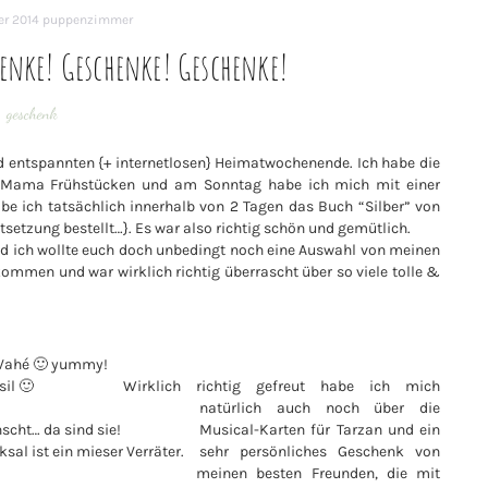
er 2014
puppenzimmer
nke! Geschenke! Geschenke!
geschenk
 entspannten {+ internetlosen} Heimatwochenende. Ich habe die
 Mama Frühstücken und am Sonntag habe ich mich mit einer
e ich tatsächlich innerhalb von 2 Tagen das Buch “Silber” von
tsetzung bestellt…}. Es war also richtig schön und gemütlich.
d ich wollte euch doch unbedingt noch eine Auswahl von meinen
kommen und war wirklich richtig überrascht über so viele tolle &
 Vahé 🙂 yummy!
il 🙂
Wirklich richtig gefreut habe ich mich
natürlich auch noch über die
cht… da sind sie!
Musical-Karten für Tarzan und ein
al ist ein mieser Verräter.
sehr persönliches Geschenk von
meinen besten Freunden, die mit