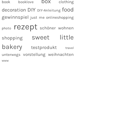
box
clothing
book
booklove
food
DIY
decoration
DIY-Anleitung
gewinnspiel
just me
onlineshopping
rezept
schöner wohnen
photo
sweet little
shopping
bakery
testprodukt
travel
vorstellung
weihnachten
unterwegs
www