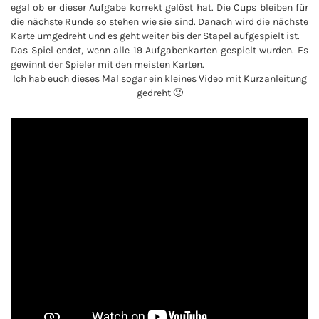
egal ob er dieser Aufgabe korrekt gelöst hat. Die Cups bleiben für
die nächste Runde so stehen wie sie sind. Danach wird die nächste
Karte umgedreht und es geht weiter bis der Stapel aufgespielt ist.
Das Spiel endet, wenn alle 19 Aufgabenkarten gespielt wurden. Es
gewinnt der Spieler mit den meisten Karten.
Ich hab euch dieses Mal sogar ein kleines Video mit Kurzanleitung
gedreht 🙂