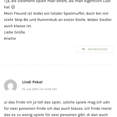
Tja, als Erzieherin spielt man öfters, als man eigentlich Lust
hat 😉
Mein Freund ist leider ein totaler Spielmuffel, doch bei mir
steht Skip-Bo und Rummikub an erster Stelle. Wobei Siedler
auch klasse ist.
Liebe Grüße
Anette
ANTWORTEN
Lindi Pekel
15. Juli 2014 um 4:03 Uhr
ui das finde ich ja toll das spiel.. solche spiele mag ich udn
für zwei personen finde ich das auch klasse, ich finde meist
das es zu wenig spiele für zwei personen gibt, di dan auch