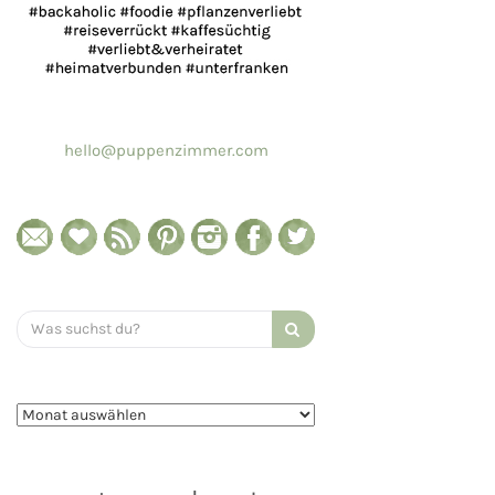
hello@puppenzimmer.com
Search
for: