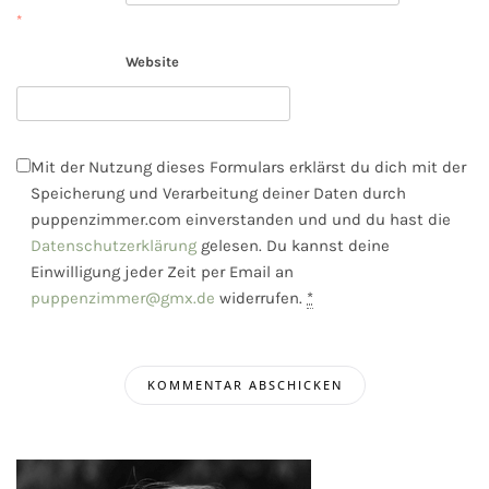
*
Website
Mit der Nutzung dieses Formulars erklärst du dich mit der
Speicherung und Verarbeitung deiner Daten durch
puppenzimmer.com einverstanden und und du hast die
Datenschutzerklärung
gelesen. Du kannst deine
Einwilligung jeder Zeit per Email an
puppenzimmer@gmx.de
widerrufen.
*