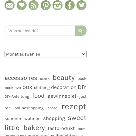
Search
for:
beauty
accessoires
book
aktion
box
DIY
decoration
clothing
booklove
food
gewinnspiel
DIY-Anleitung
just
rezept
me
onlineshopping
photo
sweet
shopping
schöner wohnen
little bakery
testprodukt
travel
vorstellung
weihnachten
unterwegs