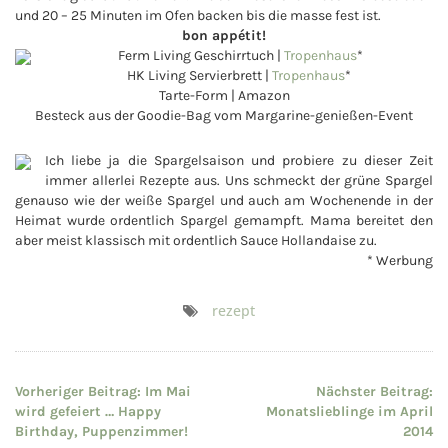
und 20 – 25 Minuten im Ofen backen bis die masse fest ist.
bon appétit!
Ferm Living Geschirrtuch |
Tropenhaus
*
HK Living Servierbrett |
Tropenhaus
*
Tarte-Form | Amazon
Besteck aus der Goodie-Bag vom Margarine-genießen-Event
Ich liebe ja die Spargelsaison und probiere zu dieser Zeit
immer allerlei Rezepte aus. Uns schmeckt der grüne Spargel
genauso wie der weiße Spargel und auch am Wochenende in der
Heimat wurde ordentlich Spargel gemampft. Mama bereitet den
aber meist klassisch mit ordentlich Sauce Hollandaise zu.
* Werbung
rezept
Beitragsnavigation
Vorheriger Beitrag:
Im Mai
Nächster Beitrag:
wird gefeiert … Happy
Monatslieblinge im April
Birthday, Puppenzimmer!
2014