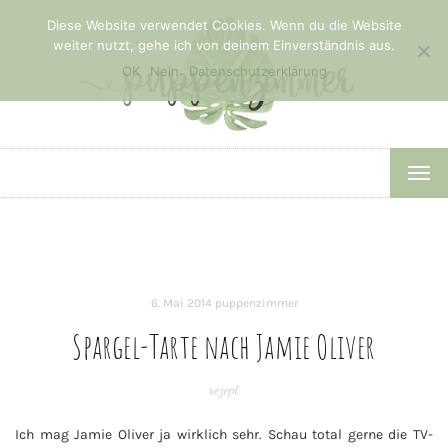
Diese Website verwendet Cookies. Wenn du die Website
weiter nutzt, gehe ich von deinem Einverständnis aus.
OK
Nein
Datenschutzerklärung
TOG
NAV
6. Mai 2014
puppenzimmer
Spargel-Tarte nach Jamie Oliver
rezept
Ich mag Jamie Oliver ja wirklich sehr. Schau total gerne die TV-