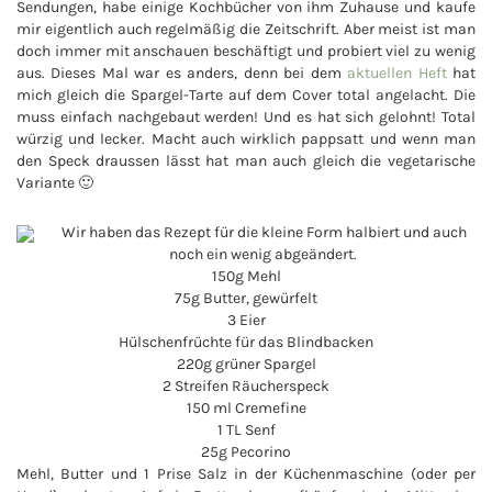
Sendungen, habe einige Kochbücher von ihm Zuhause und kaufe
mir eigentlich auch regelmäßig die Zeitschrift. Aber meist ist man
doch immer mit anschauen beschäftigt und probiert viel zu wenig
aus. Dieses Mal war es anders, denn bei dem
aktuellen Heft
hat
mich gleich die Spargel-Tarte auf dem Cover total angelacht. Die
muss einfach nachgebaut werden! Und es hat sich gelohnt! Total
würzig und lecker. Macht auch wirklich pappsatt und wenn man
den Speck draussen lässt hat man auch gleich die vegetarische
Variante 🙂
Wir haben das Rezept für die kleine Form halbiert und auch
noch ein wenig abgeändert.
150g Mehl
75g Butter, gewürfelt
3 Eier
Hülschenfrüchte für das Blindbacken
220g grüner Spargel
2 Streifen Räucherspeck
150 ml Cremefine
1 TL Senf
25g Pecorino
Mehl, Butter und 1 Prise Salz in der Küchenmaschine (oder per