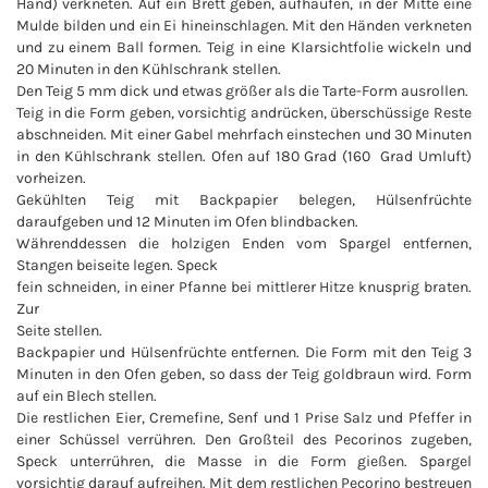
Hand) verkneten. Auf ein Brett geben, aufhäufen, in der Mitte eine
Mulde bilden und ein Ei hineinschlagen. Mit den Händen verkneten
und zu einem Ball formen. Teig in eine Klarsichtfolie wickeln und
20 Minuten in den Kühlschrank stellen.
Den Teig 5 mm dick und etwas größer als die Tarte-Form ausrollen.
Teig in die Form geben, vorsichtig andrücken, überschüssige Reste
abschneiden. Mit einer Gabel mehrfach einstechen und 30 Minuten
in den Kühlschrank stellen. Ofen auf 180 Grad (160 Grad Umluft)
vorheizen.
Gekühlten Teig mit Backpapier belegen, Hülsenfrüchte
daraufgeben und 12 Minuten im Ofen blindbacken.
Währenddessen die holzigen Enden vom Spargel entfernen,
Stangen beiseite legen. Speck
fein schneiden, in einer Pfanne bei mittlerer Hitze knusprig braten.
Zur
Seite stellen.
Backpapier und Hülsenfrüchte entfernen. Die Form mit den Teig 3
Minuten in den Ofen geben, so dass der Teig goldbraun wird. Form
auf ein Blech stellen.
Die restlichen Eier, Cremefine, Senf und 1 Prise Salz und Pfeffer in
einer Schüssel verrühren. Den Großteil des Pecorinos zugeben,
Speck unterrühren, die Masse in die Form gießen. Spargel
vorsichtig darauf aufreihen. Mit dem restlichen Pecorino bestreuen