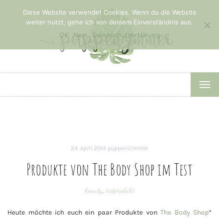
Diese Website verwendet Cookies. Wenn du die Website
weiter nutzt, gehe ich von deinem Einverständnis aus.
OK
Nein
Datenschutzerklärung
TOG
NAV
24. April 2014
puppenzimmer
Produkte von The Body Shop im Test
beauty
,
testprodukt
Heute möchte ich euch ein paar Produkte von
The Body Shop
*