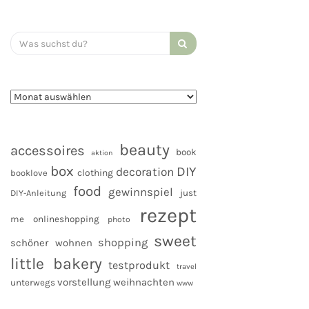
Search
for:
beauty
accessoires
book
aktion
box
DIY
decoration
clothing
booklove
food
gewinnspiel
DIY-Anleitung
just
rezept
me
onlineshopping
photo
sweet
shopping
schöner wohnen
little bakery
testprodukt
travel
vorstellung
weihnachten
unterwegs
www