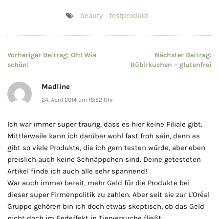
beauty
testprodukt
Beitragsnavigation
Vorheriger Beitrag:
Oh! Wie
Nächster Beitrag:
schön!
Rüblikuchen – glutenfrei
Madline
24. April 2014 um 18:52 Uhr
Ich war immer super traurig, dass es hier keine Filiale gibt.
Mittlerweile kann ich darüber wohl fast froh sein, denn es
gibt so viele Produkte, die ich gern testen würde, aber eben
preislich auch keine Schnäppchen sind. Deine getesteten
Artikel finde ich auch alle sehr spannend!
War auch immer bereit, mehr Geld für die Produkte bei
dieser super Firmenpolitik zu zahlen. Aber seit sie zur L'Oréal
Gruppe gehören bin ich doch etwas skeptisch, ob das Geld
nicht doch im Endeffekt in Tierversuche fließt.