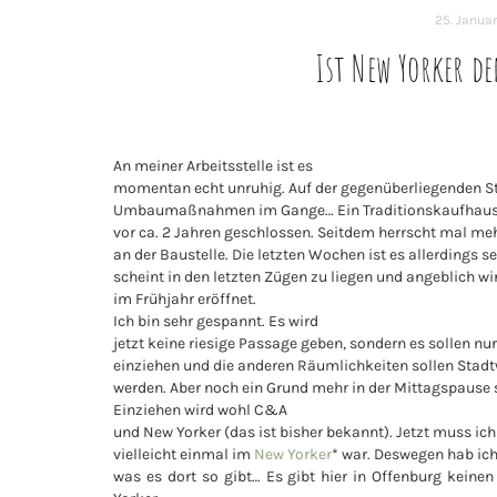
25. Januar
Ist New Yorker d
An meiner Arbeitsstelle ist es
momentan echt unruhig. Auf der gegenüberliegenden St
Umbaumaßnahmen im Gange… Ein Traditionskaufhaus h
vor ca. 2 Jahren geschlossen. Seitdem herrscht mal me
an der Baustelle. Die letzten Wochen ist es allerdings se
scheint in den letzten Zügen zu liegen und angeblich w
im Frühjahr eröffnet.
Ich bin sehr gespannt. Es wird
jetzt keine riesige Passage geben, sondern es sollen n
einziehen und die anderen Räumlichkeiten sollen Sta
werden. Aber noch ein Grund mehr in der Mittagspause s
Einziehen wird wohl C&A
und New Yorker (das ist bisher bekannt). Jetzt muss ic
vielleicht einmal im
New Yorker
* war. Deswegen hab ich
was es dort so gibt… Es gibt hier in Offenburg kei