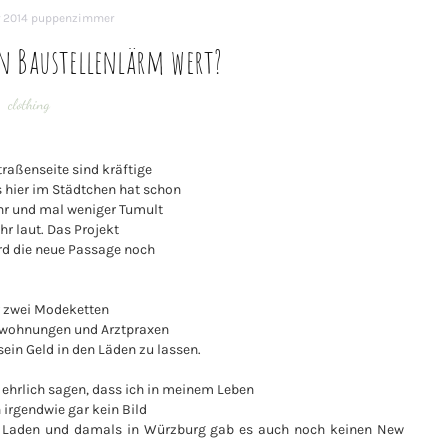
 2014
puppenzimmer
en Baustellenlärm wert?
clothing
raßenseite sind kräftige
ier im Städtchen hat schon
hr und mal weniger Tumult
hr laut. Das Projekt
ird die neue Passage noch
ur zwei Modeketten
dtwohnungen und Arztpraxen
ein Geld in den Läden zu lassen.
h ehrlich sagen, dass ich in meinem Leben
 irgendwie gar kein Bild
nen Laden und damals in Würzburg gab es auch noch keinen New