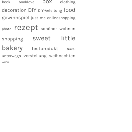
box
clothing
book
booklove
food
DIY
decoration
DIY-Anleitung
gewinnspiel
just me
onlineshopping
rezept
schöner wohnen
photo
sweet little
shopping
bakery
testprodukt
travel
vorstellung
weihnachten
unterwegs
www