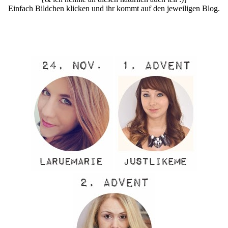
Einfach Bildchen klicken und ihr kommt auf den jeweiligen Blog.