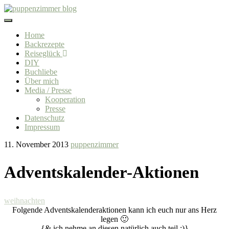
Toggle
navigation
Home
Backrezepte
Reiseglück
DIY
Buchliebe
Über mich
Media / Presse
Kooperation
Presse
Datenschutz
Impressum
11. November 2013
puppenzimmer
Adventskalender-Aktionen
weihnachten
Folgende Adventskalenderaktionen kann ich euch nur ans Herz
legen 🙂
{& ich nehme an diesen natürlich auch teil :)}