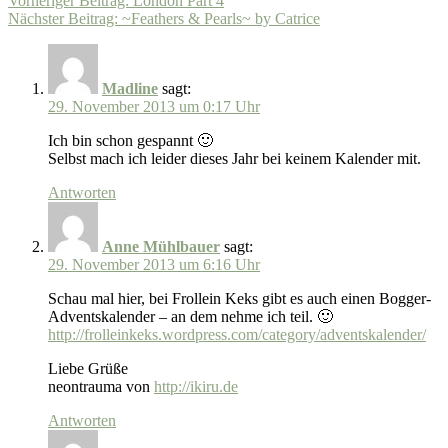
Beitragsnavigation
Vorheriger Beitrag:
London Part 4
Nächster Beitrag:
~Feathers & Pearls~ by Catrice
Madline
sagt:
29. November 2013 um 0:17 Uhr
Ich bin schon gespannt 🙂
Selbst mach ich leider dieses Jahr bei keinem Kalender mit.
Antworten
Anne Mühlbauer
sagt:
29. November 2013 um 6:16 Uhr
Schau mal hier, bei Frollein Keks gibt es auch einen Bogger-
Adventskalender – an dem nehme ich teil. 🙂
http://frolleinkeks.wordpress.com/category/adventskalender/
Liebe Grüße
neontrauma von
http://ikiru.de
Antworten