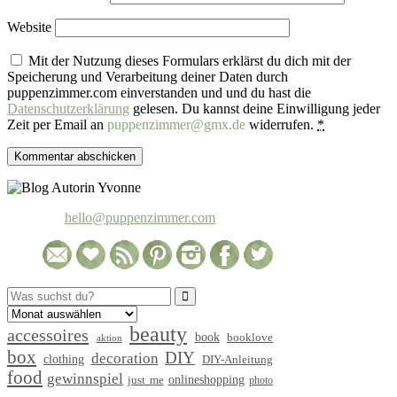
Website
Mit der Nutzung dieses Formulars erklärst du dich mit der
Speicherung und Verarbeitung deiner Daten durch
puppenzimmer.com einverstanden und und du hast die
Datenschutzerklärung
gelesen. Du kannst deine Einwilligung jeder
Zeit per Email an
puppenzimmer@gmx.de
widerrufen.
*
hello@puppenzimmer.com
Search
for:
beauty
accessoires
book
booklove
aktion
box
DIY
decoration
clothing
DIY-Anleitung
food
gewinnspiel
just me
onlineshopping
photo