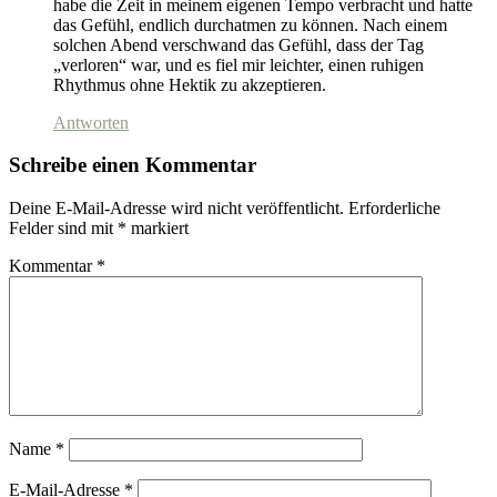
habe die Zeit in meinem eigenen Tempo verbracht und hatte
das Gefühl, endlich durchatmen zu können. Nach einem
solchen Abend verschwand das Gefühl, dass der Tag
„verloren“ war, und es fiel mir leichter, einen ruhigen
Rhythmus ohne Hektik zu akzeptieren.
Antworten
Schreibe einen Kommentar
Deine E-Mail-Adresse wird nicht veröffentlicht.
Erforderliche
Felder sind mit
*
markiert
Kommentar
*
Name
*
E-Mail-Adresse
*