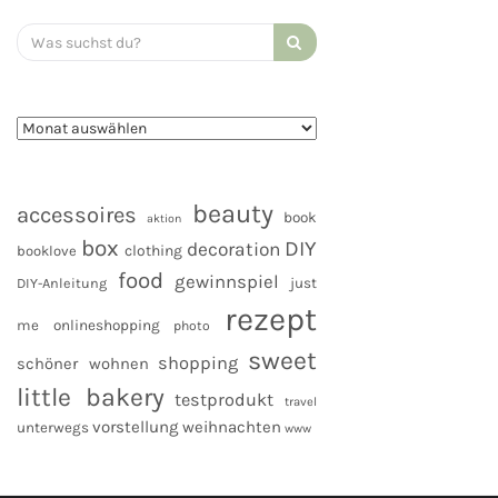
Search
for:
beauty
accessoires
book
aktion
box
DIY
decoration
clothing
booklove
food
gewinnspiel
DIY-Anleitung
just
rezept
me
onlineshopping
photo
sweet
shopping
schöner wohnen
little bakery
testprodukt
travel
vorstellung
weihnachten
unterwegs
www