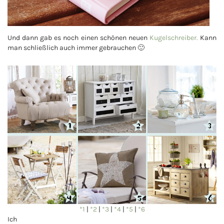
Und dann gab es noch einen schönen neuen
Kugelschreiber.
Kann
man schließlich auch immer gebrauchen 🙂
*1
|
*2
|
*3
|
*4
|
*5
|
*6
Ich