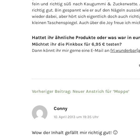
fein und richtig süß nach Kaugummi & Zuckerwatte. Au
richtig gut. Bin gespannt wie er auf den Nägeln aussie
wieder dabei, aber hört sich eigentlich doch auch richti
kleinen Taschenspiegel. Auch über die Joy freue ich mic
Hattet ihr ähnliche Produkte oder was war in eu
Möchtet ihr die Pinkbox für 6,95 € testen?
Dann könnt ihr mir gerne eine E-Mail an
frl.wunderbar[
Beitragsnavigation
Vorheriger Beitrag:
Neuer Anstrich für ‘Moppe’
Conny
10. April 2013 um 19:35 Uhr
Wow der Inhalt gefällt mir richtig gut! 🙂