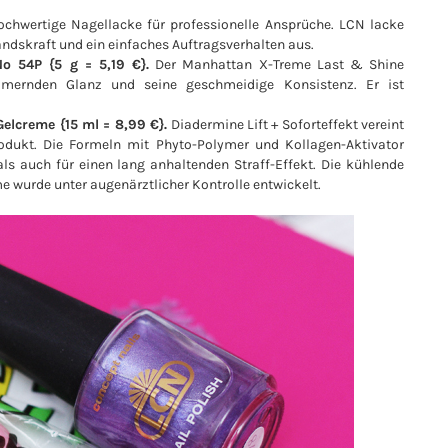
chwertige Nagellacke für professionelle Ansprüche. LCN lacke
andskraft und ein einfaches Auftragsverhalten aus.
o 54P {5 g = 5,19 €}.
Der Manhattan X-Treme Last & Shine
immernden Glanz und seine geschmeidige Konsistenz. Er ist
elcreme {15 ml = 8,99 €}.
Diadermine Lift + Soforteffekt vereint
odukt. Die Formeln mit Phyto-Polymer und Kollagen-Aktivator
ls auch für einen lang anhaltenden Straff-Effekt. Die kühlende
me wurde unter augenärztlicher Kontrolle entwickelt.