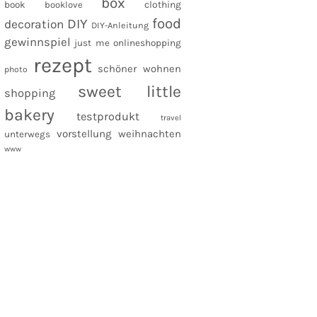
box
clothing
book
booklove
food
DIY
decoration
DIY-Anleitung
gewinnspiel
just me
onlineshopping
rezept
schöner wohnen
photo
sweet little
shopping
bakery
testprodukt
travel
vorstellung
weihnachten
unterwegs
www