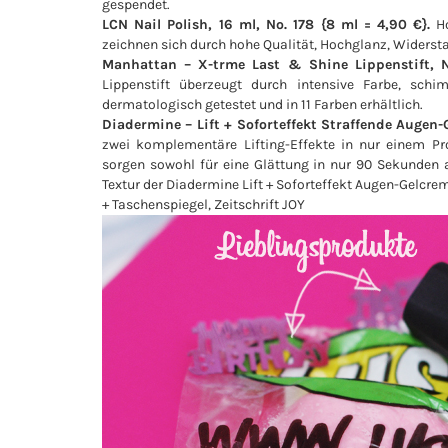
gespendet.
LCN Nail Polish, 16 ml, No. 178 {8 ml = 4,90 €}.
Ho
zeichnen sich durch hohe Qualität, Hochglanz, Widerst
Manhattan – X-trme Last & Shine Lippenstift, N
Lippenstift überzeugt durch intensive Farbe, sch
dermatologisch getestet und in 11 Farben erhältlich.
Diadermine – Lift + Soforteffekt Straffende Augen-G
zwei komplementäre Lifting-Effekte in nur einem Pr
sorgen sowohl für eine Glättung in nur 90 Sekunden a
Textur der Diadermine Lift + Soforteffekt Augen-Gelcre
+ Taschenspiegel, Zeitschrift JOY