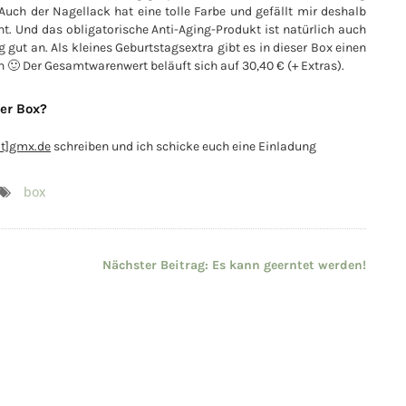
ch der Nagellack hat eine tolle Farbe und gefällt mir deshalb
ht. Und das obligatorische Anti-Aging-Produkt ist natürlich auch
g gut an. Als kleines Geburtstagsextra gibt es in dieser Box einen
h 🙂 Der Gesamtwarenwert beläuft sich auf 30,40 € (+ Extras).
rer Box?
at]gmx.de
schreiben und ich schicke euch eine Einladung
box
Nächster Beitrag:
Es kann geerntet werden!